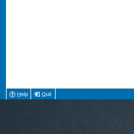
H
elp
Q
uit