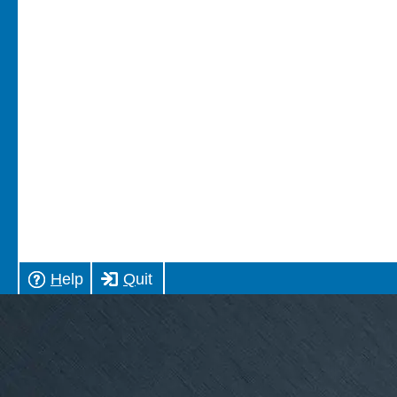
H
elp
Q
uit