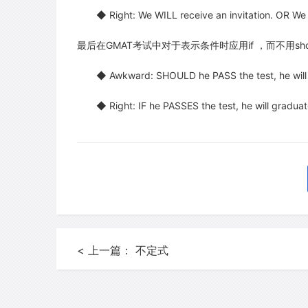
◆ Right: We WILL receive an invitation. OR We S
最后在GMAT考试中对于表示条件时应用if ，而不用shou
◆ Awkward: SHOULD he PASS the test, he will 
◆ Right: IF he PASSES the test, he will graduat
< 上一篇： 不定式