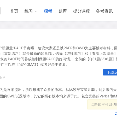
首页
练习
模考
题库
提分课程
备考资讯
“新题量”PACE节奏哦！建议大家还是以PREP和GWD为主要模考材料，
择【重新练习】就是最新的题量哦，选择【继续练习】和【查看上次结果
PACE时间养成控制做题PACE的好习惯。 之前的【Q31题/V36题】
伙伴们可以在【我的GMAT】模考记录中查看。
问题
EP
，因为是逐渐流出，所以形成了众多的版本。从比较早零星几套，到后来的天
的GWD试题版本，其它的所有版本均来源于此。包含完整的Verbal和Ma
点击这里可以切