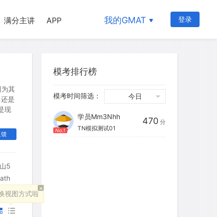
我的GMAT
登录
满分主讲
APP
模考排行榜
因为其
模考时间筛选：
今日
】还是
是现
学员Mm3Nhh
470
分
TN模拟测试01
No.1
反馈
山5
th
×
换视图方式啦