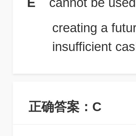
E
cannot be used
creating a futu
insufficient ca
正确答案：C