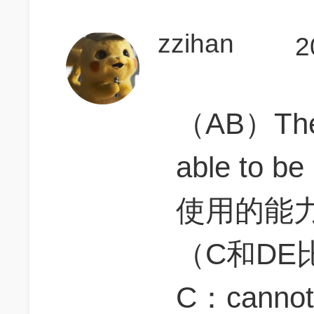
zzihan
2
（AB）The 
able to
使用的能
（C和DE
C：cannot 