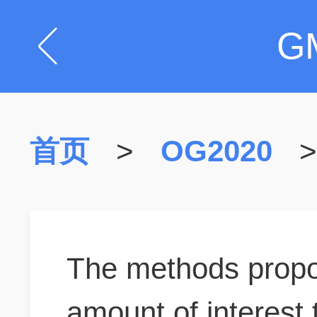
G
首页
>
OG2020
The methods propo
amount of interest