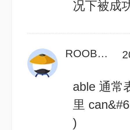
况下被成
ROOBBBB
2
able 通
里 can&#62
)