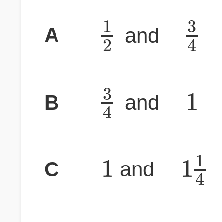
1
3
A
and
2
4
3
1
B
and
4
1
1
1
C
and
4