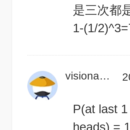
是三次都
1-(1/2)^3=
visionarying
2
P(at last 1 
heads) = 1