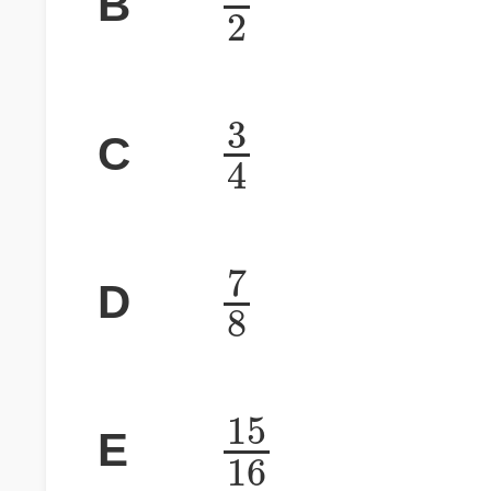
B
2
3
C
4
7
D
8
15
E
16