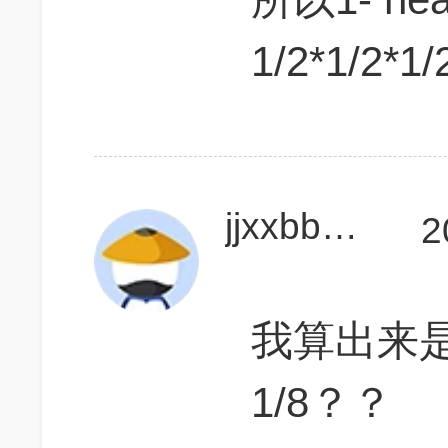
1/2*1/2*1/
jjxxbbmm1234
2
我算出来是1
1/8？？