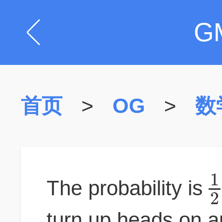
G
首页
>
OG
>
数
1
The probability is
2
turn up heads on an