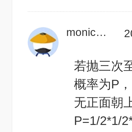
monicadyt
2
若抛三次
概率为P
无正面朝上
P=1/2*1/