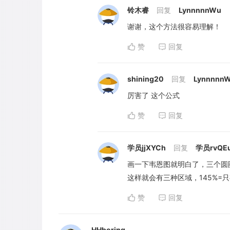
铃木睿
回复
LynnnnnWu
谢谢，这个方法很容易理解！
赞
回复
shining20
回复
Lynnnnn
厉害了 这个公式
赞
回复
学员jjXYCh
回复
学员rvQE
画一下韦恩图就明白了，三个圆
这样就会有三种区域，145%=
赞
回复
HHboring