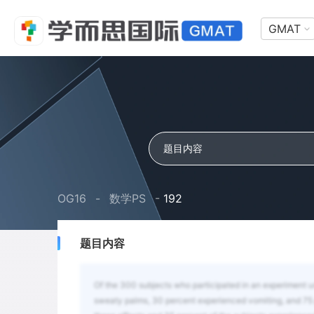
GMAT
OG16
-
数学PS
-
192
题目内容
Of the 300 subjects who participated in an experiment us
sweaty palms, 30 percent experienced vomiting, and 75 pe