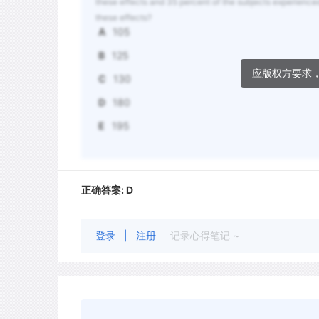
these effects and 35 percent of the subjects experience
these effects?
A
105
B
125
应版权方要求
C
130
D
180
E
195
正确答案:
D
登录
|
注册
记录心得笔记 ~