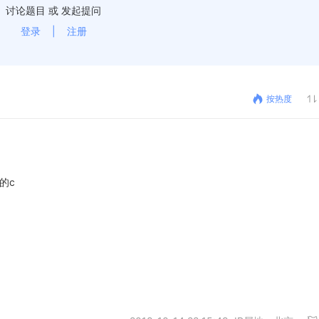
讨论题目 或 发起提问
登录
|
注册
按热度
的c