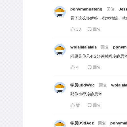
ponymahuateng
回复
Jes
看了这么多解答，都太枯燥，就
30
回复
wolalalalalala
回复
ponym
问题是你只有2分钟时间冷静思
4
回复
学员uBdWdc
回复
wolalala
那你也得冷静思考
赞
回复
学员D9dAoz
回复
ponyma