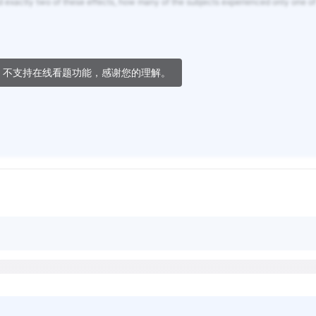
d exactly two of these effects, how many of the subjects experienced only one of
，不支持在线看题功能，感谢您的理解。