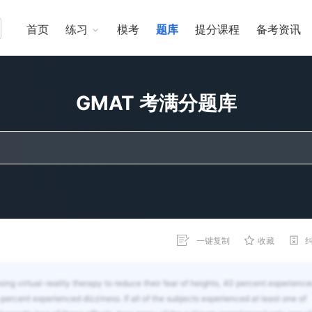
首页
练习
模考
题库
提分课程
备考资讯
GMAT 考满分题库
一键复制
收藏
ing virtual-reality therapy to reduce their fear of heights, 40 percent experienc
rcent experienced dizziness. If all of the subjects experienced at least one of