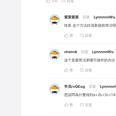
105
回复
紫菜紫菜
回复
LynnnnnWu
哇靠 这个方法好清新脱俗简洁
赞
回复
chenvk
回复
LynnnnnWu
这个是最简洁易懂可操作的办法
赞
回复
学员rvQEug
回复
Lynnnn
想請問為什麼得到a+2b+3c=14
赞
回复