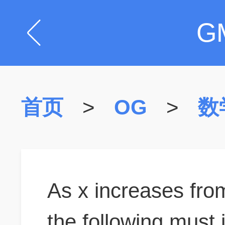
G
首页
>
OG
>
数
As x increases fro
the following must