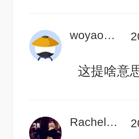
woyaokaogaofen
2
这提啥意
Rachelnini
2