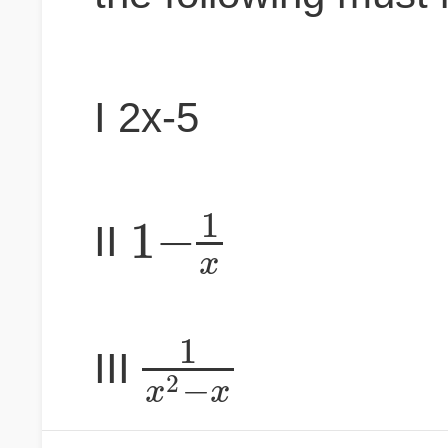
I 2x-5
1
1
−
II
x
1
III
−
2
x
x