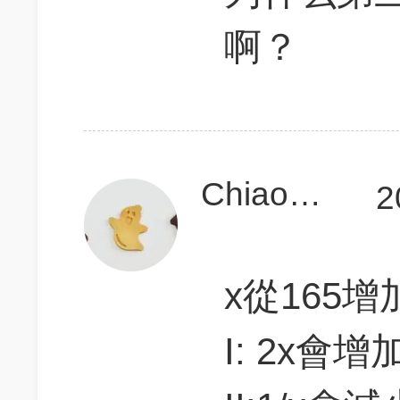
啊？
ChiaoAnSu
2
x從165增
I: 2x會