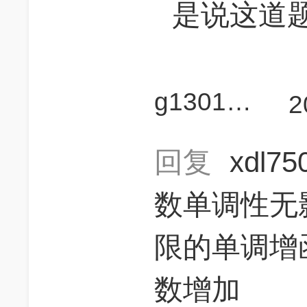
是说这道题是 1 
g130100097
2
回复
xdl7
数单调性无影
限的单调增
数增加