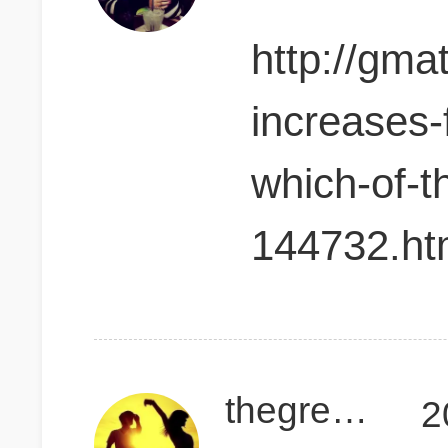
http://gma
increases-
which-of-t
144732.ht
thegreatdanawu
2