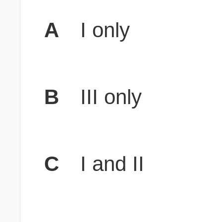
A
I only
B
III only
C
I and II