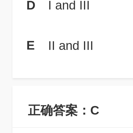
D
I and III
E
II and III
正确答案：C