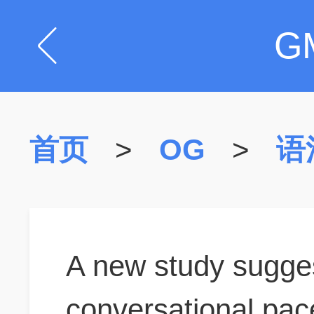
G
首页
>
OG
>
语
A new study sugges
conversational pac