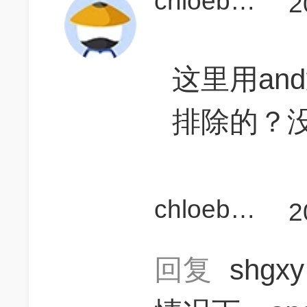
chloebaby_
2
这里用an
排除的？
chloebaby_
2
回复
shgx