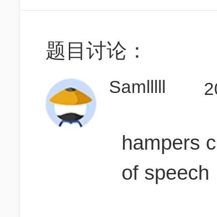
题目讨论：
Samlllll
2
hampers c
of speech