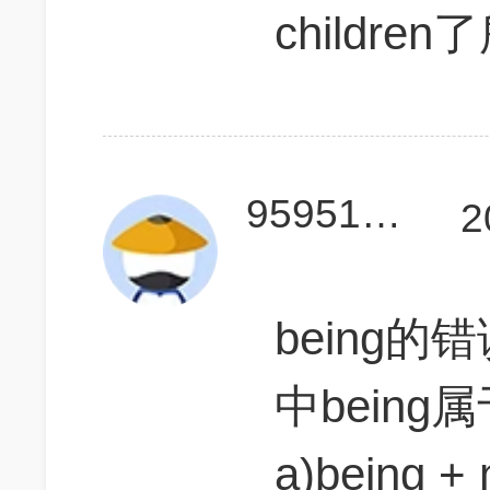
childre
959514781
2
being
中being
a)being + n