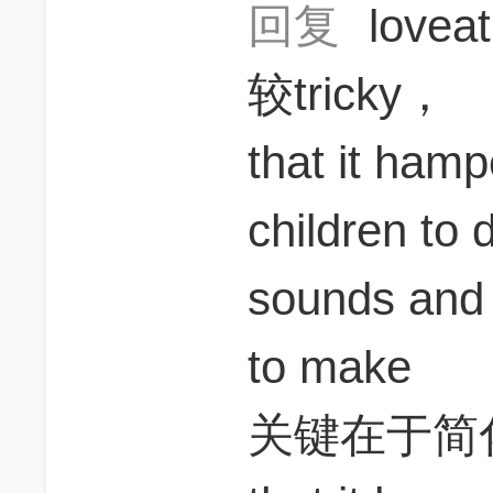
回复
love
较tricky，
that it hamp
children to 
sounds and 
to make
关键在于简