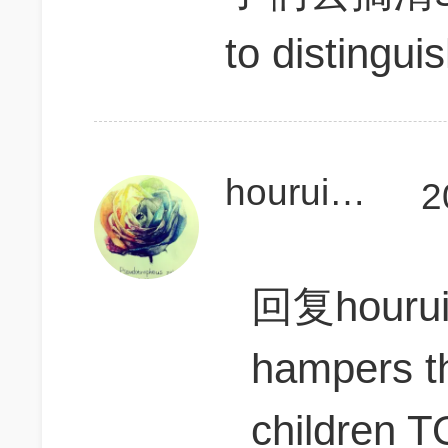
to distingu
houruiqiGMAT
2
回复hourui
hampers th
children TO