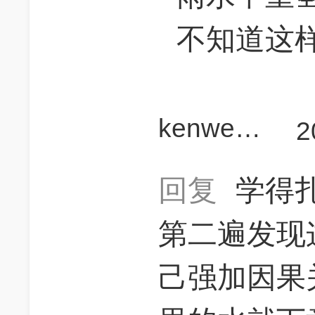
不知道这
kenwen882013
2
回复
学得
第二遍发现
己强加因果