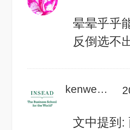
晕晕乎乎
反倒选不出
kenwen882013
2
文中提到: