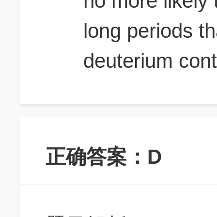
no more likely
long periods t
deuterium cont
正确答案：D