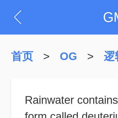
G
首页
>
OG
>
逻
Rainwater contains
form called deuter