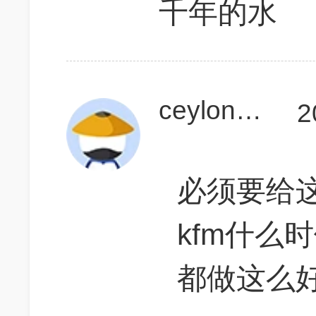
千年的水
ceylonwu
2
必须要给
kfm什么
都做这么