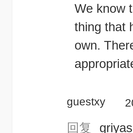
We know th
thing that 
own. Theref
appropriate
guestxy
2
回复
griya