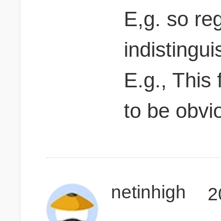
E,g. so re
indistingu
E.g., This 
to be obvi
netinhigh
2