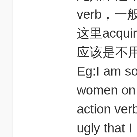
verb，
这里acqui
应该是不
Eg:I am so
women o
action v
ugly that 