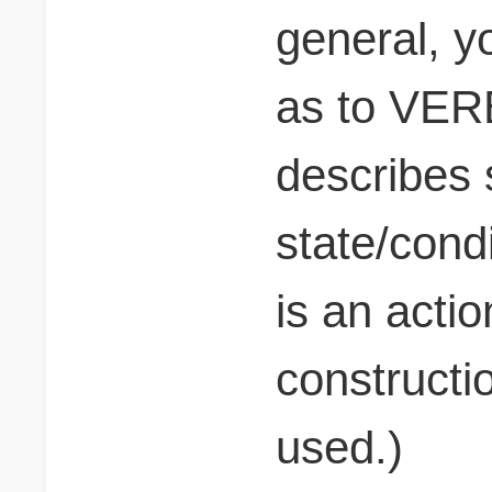
general, y
as to VER
describes 
state/condit
is an actio
constructio
used.)