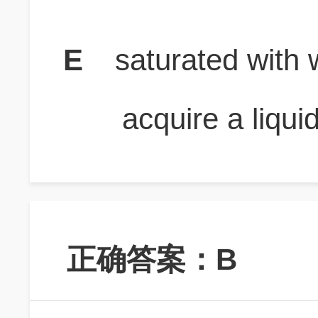
E
saturated with 
acquire a liqui
正确答案：B