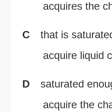
acquires the ch
C
that is saturat
acquire liquid 
D
saturated enoug
acquire the cha