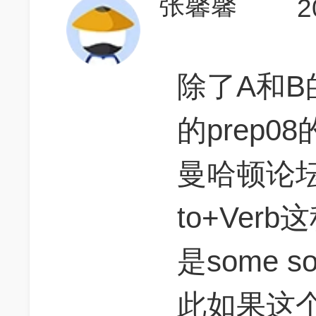
张馨馨
2
除了A和
的prep0
曼哈顿论坛
to+Ver
是some sort
此如果这个V