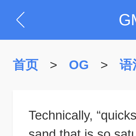
G
首页
>
OG
>
语
Technically, “quicks
sand
that is so sat