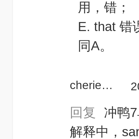
用，错；
E. that
同A。
cheriehsieh
2
回复
冲鸭7
解释中，s