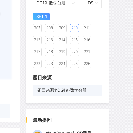
OG19-数学分册
DS
197
198
199
200
201
202
SET 1
203
204
205
206
207
208
209
210
211
212
213
214
215
216
217
218
219
220
221
222
223
224
225
226
227
228
229
230
231
题目来源
231
232
233
234
235
题目来源1:OG19-数学分册
236
237
238
239
240
wyq517
针对
CR题目
241
242
243
244
245
发表了一个提问
去解答>>
最新提问
246
247
248
249
250
cloud9zh
针对
CR题目