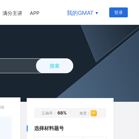
我的GMAT
登录
满分主讲
APP
搜索
177
178
179
180
181
182
183
184
185
186
纠错
68%
正确率：
难度：
187
188
189
190
191
选择材料题号
192
193
194
195
196