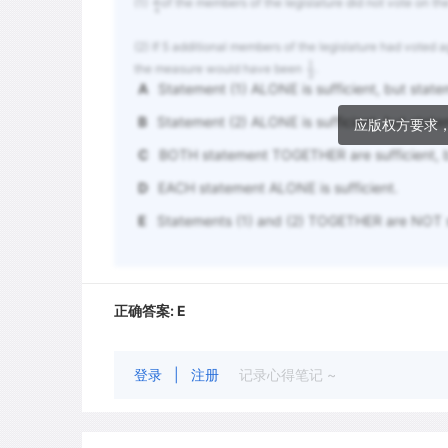
(1)
of the members of the legislature did not vote on t
4
(2) If 5 additional members of the legislature had voted 
1
the measure would have been
.
3
A
Statement (1) ALONE is sufficient, but statem
B
Statement (2) ALONE is sufficient, but stateme
应版权方要求
C
BOTH statement TOGETHER are sufficient, b
D
EACH statement ALONE is sufficient.
E
Statements (1) and (2) TOGETHER are NOT su
正确答案:
E
登录
|
注册
记录心得笔记 ~