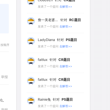
251
252
253
254
255
发表了一个提问
去解答>>
256
257
258
259
260
詹一美老婆不认输
针对
RC题目
261
262
263
264
265
发表了一个提问
去解答>>
266
267
268
269
270
LadyDiana
针对
PS题目
271
272
273
274
275
按顺序
发表了一个提问
去解答>>
276
277
278
279
280
faitlux
针对
CR题目
281
282
283
284
285
发表了一个提问
去解答>>
286
287
288
289
290
举报
faitlux
针对
CR题目
291
292
293
294
295
发表了一个提问
去解答>>
296
297
298
299
300
Rainie兔
针对
PS题目
300
0_
发表了一个提问
去解答>>
举报