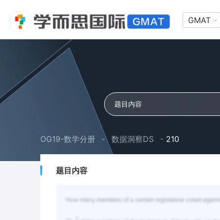
GMAT
OG19-数学分册
-
数据洞察DS
-
210
题目内容
How many members of a certain legislature voted against
1