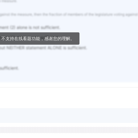
he measure.
against the measure, then the fraction of members of the legislature voting against
ent (2) alone is not sufficient.
nt (1) alone is not sufficient.
，不支持在线看题功能，感谢您的理解。
ut NEITHER statement ALONE is sufficient.
fficient.