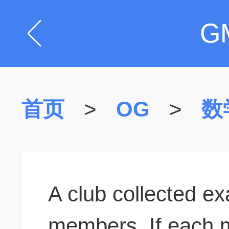
G
首页
>
OG
>
数
A club collected ex
members. If each 