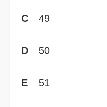
C
49
D
50
E
51