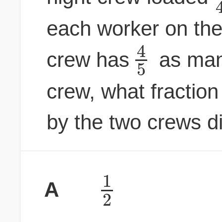
each worker on the 
4
crew has
as man
5
crew, what fraction
by the two crews d
1
A
2