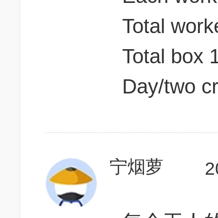
Total work
Total box 
Day/two c
宁烟萝
2