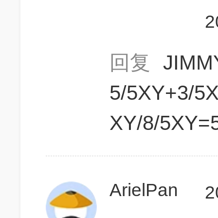
2
回复
JIM
5/5XY+3/5
XY/8/5XY=5
ArielPan
2