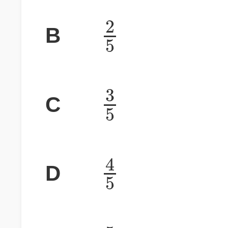
2
B
5
3
C
5
4
D
5