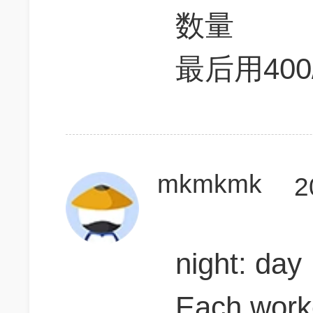
数量
最后用400
mkmkmk
2
night: day
Each worke