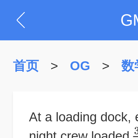
G
首页
>
OG
>
数
At a loading dock,
night crew loaded