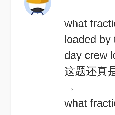
what fracti
loaded by 
day crew 
这题还真
→
what fract