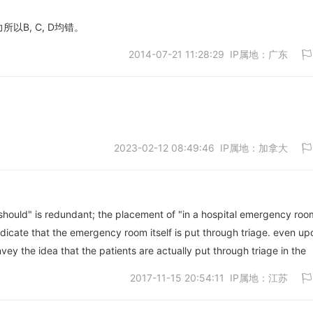
所以B, C, D均错。
2014-07-21 11:28:29 IP属地：广东
取消
2023-02-12 08:49:46 IP属地：加拿大
取消
should" is redundant; the placement of "in a hospital emergency room
 indicate that the emergency room itself is put through triage. even up
取消
onvey the idea that the patients are actually put through triage in the
2017-11-15 20:54:11 IP属地：江苏