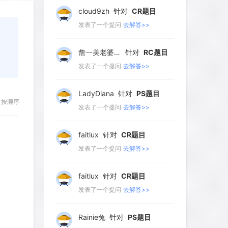
101
102
103
104
105
詹一美老婆不认输
针对
RC题目
106
107
108
109
110
发表了一个提问
去解答>>
111
112
113
114
115
LadyDiana
针对
PS题目
116
117
118
119
120
发表了一个提问
去解答>>
121
122
123
124
125
faitlux
针对
CR题目
按顺序
126
127
128
129
130
发表了一个提问
去解答>>
131
132
133
134
135
faitlux
针对
CR题目
136
137
138
139
140
发表了一个提问
去解答>>
141
142
143
144
145
Rainie兔
针对
PS题目
146
147
148
149
150
发表了一个提问
去解答>>
151
152
153
154
155
艾默
针对
CR题目
156
157
158
159
160