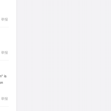
faitlux
针对
CR题目
326
327
328
329
330
发表了一个提问
去解答>>
331
332
333
334
335
举报
回复
faitlux
针对
CR题目
336
发表了一个提问
去解答>>
Rainie兔
针对
PS题目
发表了一个提问
去解答>>
举报
回复
艾默
针对
CR题目
发表了一个提问
去解答>>
" is
on
yfwang68
针对
CR题目
回复
发表了一个提问
去解答>>
举报
考gt
针对
CR题目
发表了一个提问
去解答>>