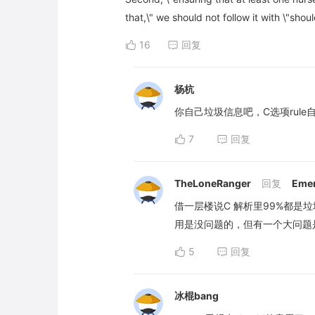
that,\" we should not follow it with \"shoul
16
回复
杨杭
你自己垃圾信息吧，C选项rule自己能
7
回复
TheLoneRanger
回复
Eme
借一层楼说C 解析里99%都是垃
用是没问题的，但有一个大问题是 put 
5
回复
冰棍bang