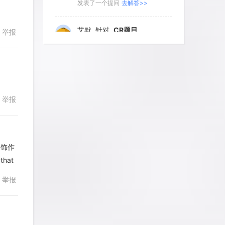
发表了一个提问
去解答>>
161
162
163
164
165
yfwang68
针对
CR题目
举报
166
167
168
169
170
发表了一个提问
去解答>>
171
172
173
174
175
考gt
针对
CR题目
176
177
178
179
180
发表了一个提问
去解答>>
举报
回复
181
182
183
184
185
想成功吗
针对
DS题目
186
187
188
189
190
发表了一个提问
去解答>>
191
192
193
194
195
修饰作
皮
针对
DS题目
hat
196
197
198
199
200
发表了一个提问
去解答>>
回复
举报
201
202
203
204
205
LotusShen
针对
CR题目
206
207
208
209
210
发表了一个提问
去解答>>
211
212
213
214
215