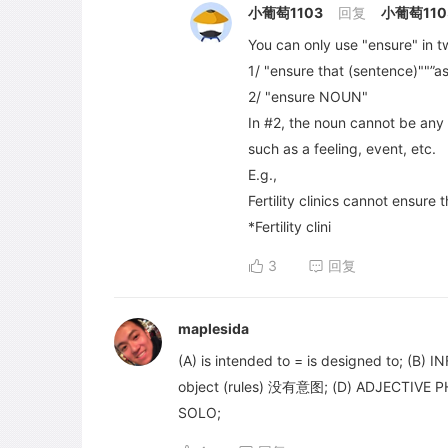
小葡萄1103
回复
小葡萄110
You can only use "ensure" in 
1/ "ensure that (sentence)""”
2/ "ensure NOUN"
In #2, the noun cannot be any 
such as a feeling, event, etc.
E.g.,
Fertility clinics cannot ensure 
*Fertility clini
3
回复
maplesida
(A) is intended to = is designed to; 
object (rules) 没有意图; (D) ADJECTIVE PH.
SOLO;