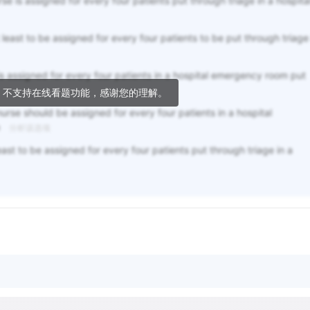
rse is assigned for every four patients put through triage in a hospita
 least to be assigned for every four patients to be put through triage
 is assigned for every four patients in a hospital emergency room put
，不支持在线看题功能，感谢您的理解。
 nurse should be assigned for every four patients in a hospital
e
分析该选项
east to be assigned for every four patients put through triage in a