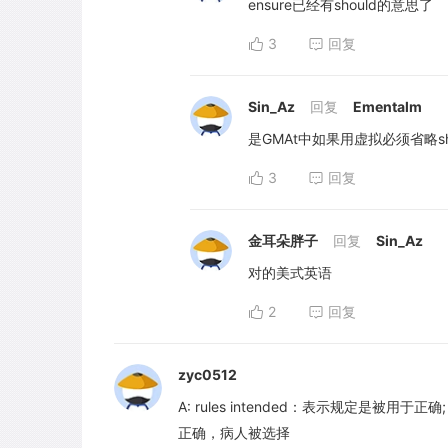
ensure已经有should的意思了
3
回复
Sin_Az
回复
Ementalm
是GMAt中如果用虚拟必须省略sh
3
回复
金耳朵胖子
回复
Sin_Az
对的美式英语
2
回复
zyc0512
A: rules intended：表示规定是被用于正
正确，病人被选择