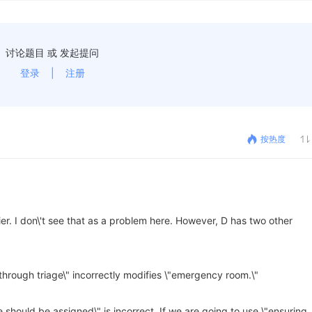
讨论题目 或 发起提问
登录
|
注册
按热度
ier. I don\'t see that as a problem here. However, D has two other
 through triage\" incorrectly modifies \"emergency room.\"
 should be assigned\" is incorrect. If we are going to use \"ensuring