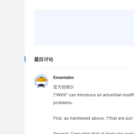
题目讨论
Ementalm
官方回答D:
\"With\" can introduce an adverbial modif
problems.
First, as mentioned above, \"that are put
Second, \"ensuring that at least one nurse