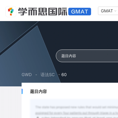
GMAT
GWD
-
语法SC
-
60
题目内容
The state has proposed new rules that would set minimum
assigned for every four patients put through triage in a