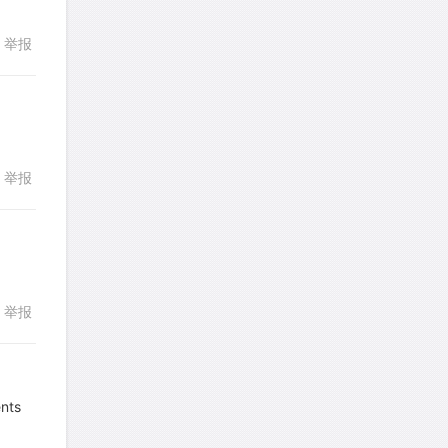
a89352815521
针对
CR题目
216
217
218
219
220
举报
发表了一个提问
去解答>>
回复
221
222
223
224
225
sybil上700
针对
RC题目
226
227
228
229
230
发表了一个提问
去解答>>
231
232
233
234
235
举报
Booyah
针对
RC题目
回复
236
237
238
239
240
发表了一个提问
去解答>>
241
242
243
244
245
TangYeeChing
针对
DS题目
246
247
248
249
250
发表了一个提问
去解答>>
举报
251
252
253
254
255
回复
stemymila
针对
RC题目
256
257
258
259
260
发表了一个提问
去解答>>
261
262
263
264
265
nts
熊熊熊熊熊熊熊熊
针对
CR题目
266
267
268
269
270
回复