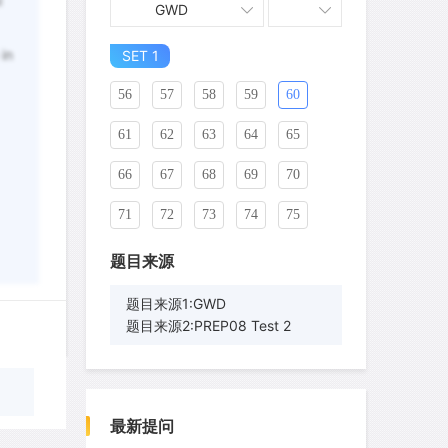
l
GWD
46
47
48
49
50
 in
51
SET 1
52
53
54
55
56
57
58
59
60
61
62
63
64
65
66
67
68
69
70
71
72
73
74
75
76
77
78
79
80
题目来源
81
82
83
84
85
题目来源1:GWD
wyq517
针对
CR题目
题目来源2:PREP08 Test 2
86
发表了一个提问
87
88
去解答>>
89
90
91
92
93
94
95
cloud9zh
针对
CR题目
96
97
98
99
100
发表了一个提问
去解答>>
最新提问