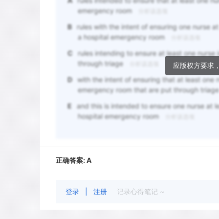
A
rules intended to ensure that at least one nu
emergency room
分析该选项
B
rules with the intent of ensuring one nurse at
a hospital emergency room
分析该选项
C
rules intending to ensure at least one nurse
through triage
分析该选项
应版权方要求
D
with the intent of ensuring that at least one
emergency room that are put through triag
E
and this is intended to ensure one nurse at l
hospital emergency room
分析该选项
正确答案:
A
登录
|
注册
记录心得笔记 ~