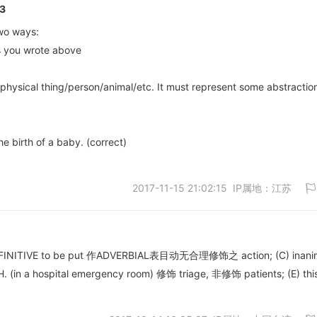
3
two ways:
as you wrote above
取消
physical thing/person/animal/etc. It must represent some abstractio
the birth of a baby. (correct)
2017-11-15 21:02:15 IP属地：江苏
(B) INFINITIVE to be put 作ADVERBIAL表目动无合理修饰之 action; (C) inani
 (in a hospital emergency room) 修饰 triage, 非修饰 patients; (E) thi
取消