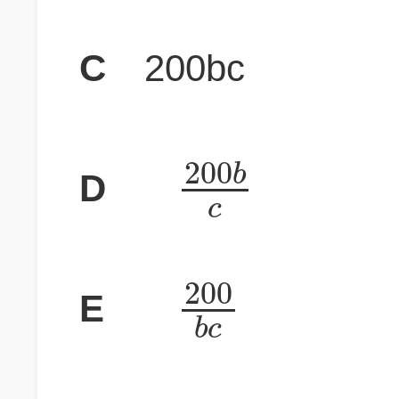
C
200bc
200
b
D
c
200
E
b
c