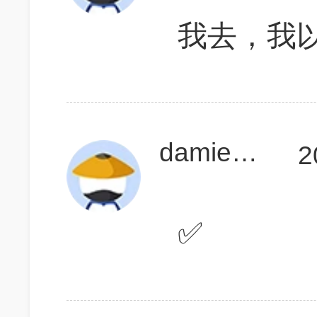
我去，我以
damienliu9
2
✅