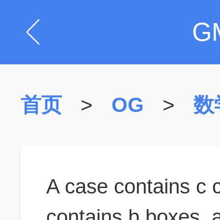
G
首页
>
OG
>
数
A case contains c 
contains b boxes, 