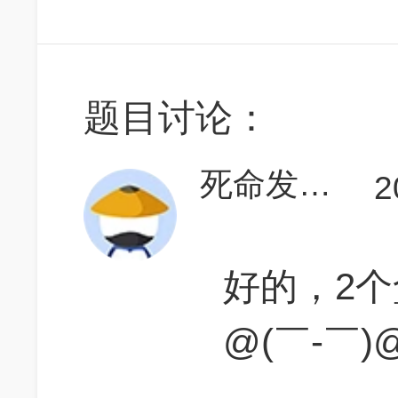
题目讨论：
死命发育的V
2
好的，2
@(￣-￣)