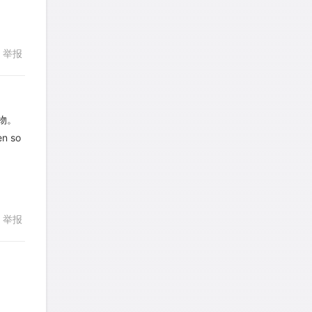
181
182
183
184
185
a89352815521
针对
CR题目
发表了一个提问
去解答>>
186
187
188
189
190
举报
回复
191
192
193
194
195
sybil上700
针对
RC题目
发表了一个提问
去解答>>
196
197
198
199
200
物。
201
202
203
204
205
en so
Booyah
针对
RC题目
回复
发表了一个提问
去解答>>
206
207
208
209
210
211
212
213
214
215
TangYeeChing
针对
DS题目
发表了一个提问
去解答>>
216
217
218
219
220
举报
221
222
223
224
225
stemymila
针对
RC题目
发表了一个提问
去解答>>
226
227
228
229
230
231
232
233
234
235
熊熊熊熊熊熊熊熊
针对
CR题目