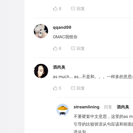
8
回复
qqand99
GMAC我恨你
6
回复
酒肉臭
as much... as...不是和。。。一样多的意
5
回复
streamlining
回复
酒肉臭
不要硬套中文意思，这里的as m
引导的比较状语从句应该和前面的
语从句