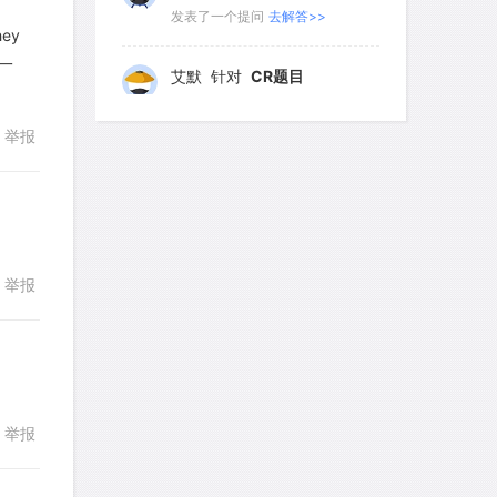
艾默
针对
CR题目
发表了一个提问
去解答>>
ey
126
127
128
129
130
一
回复
131
132
133
134
135
yfwang68
针对
CR题目
发表了一个提问
去解答>>
136
137
138
139
140
举报
141
142
143
144
145
考gt
针对
CR题目
发表了一个提问
去解答>>
146
147
148
149
150
151
152
153
154
155
想成功吗
针对
DS题目
举报
回复
发表了一个提问
去解答>>
156
157
158
159
160
161
162
163
164
165
皮
针对
DS题目
发表了一个提问
去解答>>
166
167
168
169
170
举报
回复
171
172
173
174
175
LotusShen
针对
CR题目
发表了一个提问
去解答>>
176
177
178
179
180