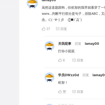
虽然这道题跟狗，但机智的我早就看穿了一切，先
were...判断平行部分是句子，排除AB
击。⊂( ･∀･) 彡 =͟͟͞͞(●)`Д´)
27
回复
关我屁事
回复
lamay00
打你小屁屁
6
回复
学员0WzzGd
回复
lamay0
机智！
赞
回复