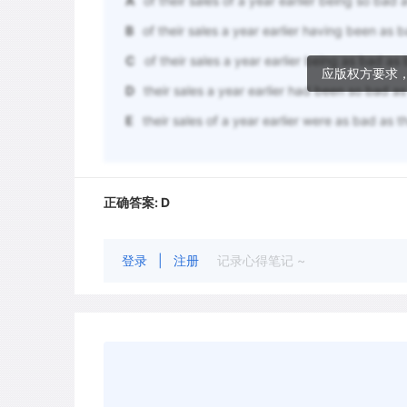
A
of their sales of a year earlier being so bad 
B
of their sales a year earlier having been as
C
of their sales a year earlier being as bad a
应版权方要求
D
their sales a year earlier had been so bad 
E
their sales of a year earlier were as bad as 
正确答案:
D
登录
|
注册
记录心得笔记 ~