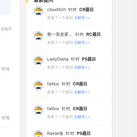
最新提问
66
67
68
69
70
詹一美老婆不认输
针对
RC题目
71
72
73
74
75
发表了一个提问
去解答>>
76
77
78
79
80
按顺序
LadyDiana
针对
PS题目
81
82
83
84
85
发表了一个提问
去解答>>
86
87
88
89
90
faitlux
针对
CR题目
91
92
93
94
95
举报
发表了一个提问
去解答>>
96
97
98
99
100
faitlux
针对
CR题目
101
102
103
104
105
发表了一个提问
去解答>>
106
107
108
109
110
回复
111
Rainie兔
112
113
针对
114
PS题目
115
举报
发表了一个提问
去解答>>
116
117
118
119
120
121
122
123
124
125