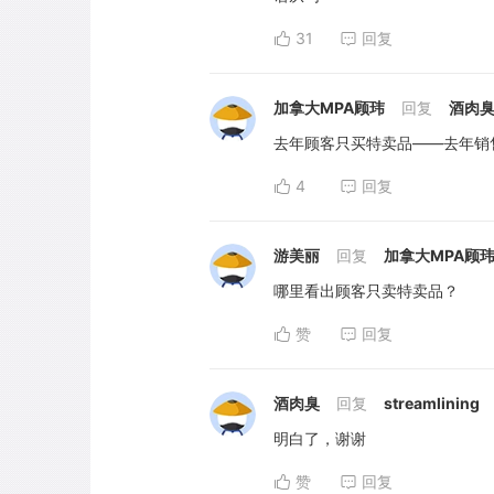
31
回复
加拿大MPA顾玮
回复
酒肉
去年顾客只买特卖品——去年销
4
回复
游美丽
回复
加拿大MPA顾
哪里看出顾客只卖特卖品？
赞
回复
酒肉臭
回复
streamlining
明白了，谢谢
赞
回复