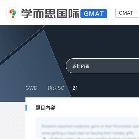
GMAT
GWD
-
语法SC
-
21
题目内容
Retailers reported moderate gains in their November sa
were getting a head start on buying their holiday gifts.