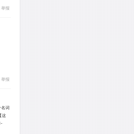
回复
236
发表了一个提问
237
238
239
去解答>>
240
举报
241
242
243
244
245
yysxyzs
针对
RC题目
246
247
248
249
250
发表了一个提问
去解答>>
251
252
253
254
255
wyq517
针对
CR题目
回复
256
257
258
259
260
发表了一个提问
去解答>>
261
262
263
264
265
cloud9zh
针对
CR题目
266
267
268
269
270
举报
发表了一个提问
去解答>>
271
272
273
274
275
詹一美老婆不认输
针对
RC题目
276
277
278
279
280
发表了一个提问
去解答>>
个名词
281
282
283
284
285
e【这
回复
LadyDiana
针对
PS题目
-
286
287
288
289
290
发表了一个提问
去解答>>