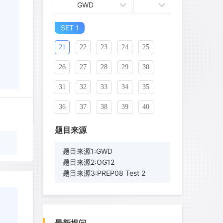
GWD
11
12
13
14
15
16
SET 1
17
18
19
20
21
22
23
24
25
26
27
28
29
30
31
32
33
34
35
36
37
38
39
40
41
42
43
44
45
题目来源
46
47
48
49
50
题目来源1:GWD
题目来源2:OG12
wyq517
针对
CR题目
51
52
53
54
55
题目来源3:PREP08 Test 2
发表了一个提问
去解答>>
56
57
58
59
60
cloud9zh
针对
CR题目
61
62
63
64
65
发表了一个提问
去解答>>