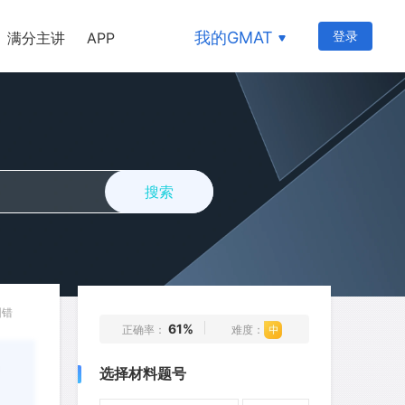
我的GMAT
登录
满分主讲
APP
搜索
纠错
61%
正确率：
难度：
1
2
3
4
5
选择材料题号
6
7
8
9
10