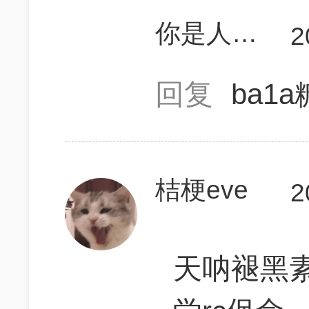
你是人间四月天
2
回复
ba1
桔梗eve
2
天呐褪黑