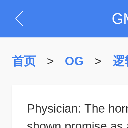
G
首页
>
OG
>
逻
Physician: The ho
shown promise as a