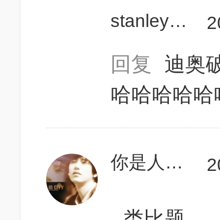
stanley_fried
2
回复
迪奥
哈哈哈哈哈
你是人间四月天
2
类比题