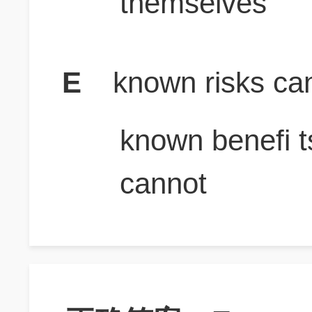
themselves
E
known risks ca
known benefi t
cannot