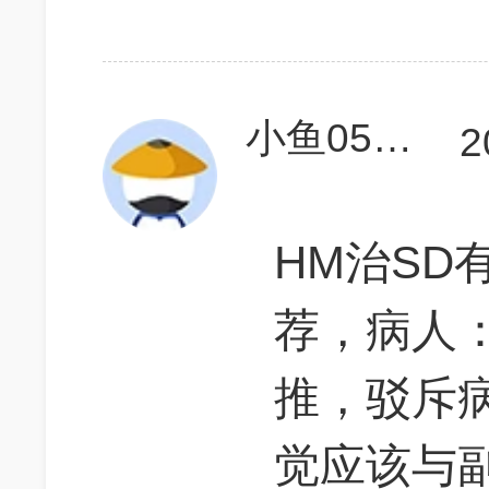
小鱼0518
2
HM治SD
荐，病人
推，驳斥
觉应该与