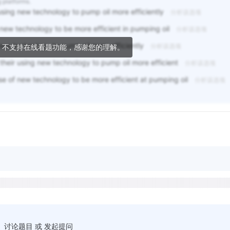
 platforms.
sing new technology to pump oil more efficiently
分析该选项
new technology to be more efficient in pumping oil
分析该选项
ew technology to pump oil more efficiently
分析该选项
，不支持在线看题功能，感谢您的理解。
their using new technology to pump oil more efficient
分析该选项
se of new technology to be more efficient at pumping oil
分析该选项
讨论题目 或 发起提问