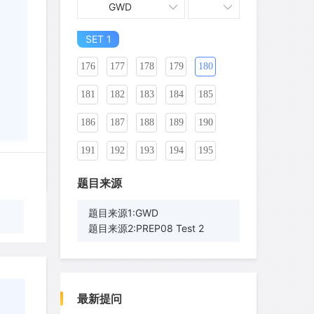
GWD
166
167
168
169
170
171
SET 1
172
173
174
175
176
177
178
179
180
181
182
183
184
185
186
187
188
189
190
191
192
193
194
195
196
197
198
199
200
题目来源
201
202
203
204
205
题目来源1:GWD
题目来源2:PREP08 Test 2
206
207
208
209
210
211
212
213
214
215
wyq517
针对
CR题目
216
217
218
219
220
发表了一个提问
去解答>>
最新提问