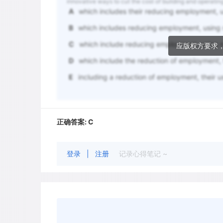
innovative ways to cut the cost of building and operating
A
which includes their reducing employment, u
B
which includes reducing employment, using 
C
which include reducing employment, using n
应版权方要求
D
which include the reduction of employment, 
E
including a reduction of employment, their u
正确答案:
C
登录
|
注册
记录心得笔记 ~