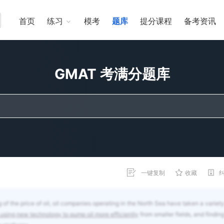
首页
练习
模考
题库
提分课程
备考资讯
GMAT 考满分题库
一键复制
收藏
of the price of oil, oil companies operating in the North Sea have taken a variety
using new technology to pump oil more efficiently
from smaller fields, and findin