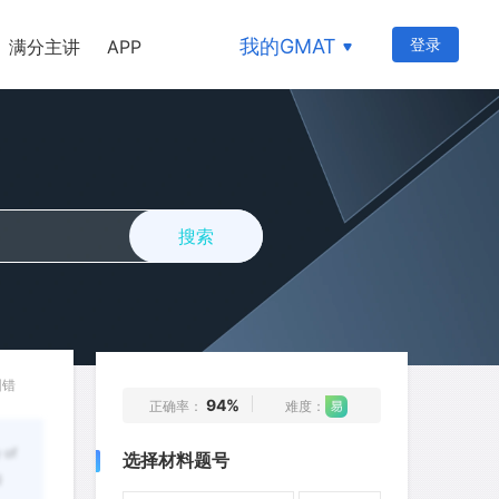
111
112
113
114
115
我的GMAT
登录
满分主讲
APP
116
117
118
119
120
121
122
123
124
125
126
127
128
129
130
131
132
133
134
135
搜索
136
137
138
139
140
141
142
143
144
145
146
147
148
149
150
151
152
153
154
155
纠错
94%
正确率：
难度：
156
157
158
159
160
 of
选择材料题号
161
162
163
164
165
g