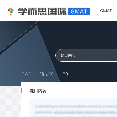
GMAT
GWD
-
语法SC
-
180
题目内容
In attempting to solve the problems caused by a lowering 
approaches,
which includes their reducing employment, 