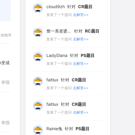
221
222
223
224
225
cloud9zh
针对
CR题目
226
227
228
229
230
发表了一个提问
去解答>>
231
232
233
234
235
詹一美老婆不认输
针对
RC题目
按顺序
236
237
238
239
240
发表了一个提问
去解答>>
241
242
243
244
245
LadyDiana
针对
PS题目
n变成
246
247
248
249
250
发表了一个提问
去解答>>
251
252
253
254
255
faitlux
针对
CR题目
举报
256
257
258
259
260
发表了一个提问
去解答>>
261
262
263
264
265
faitlux
针对
CR题目
266
267
268
269
270
发表了一个提问
去解答>>
举报
271
272
273
274
275
回复
Rainie兔
针对
PS题目
276
277
278
279
280