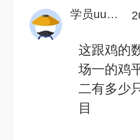
学员uu4SI9
2
这跟鸡的
场一的鸡
二有多少
目