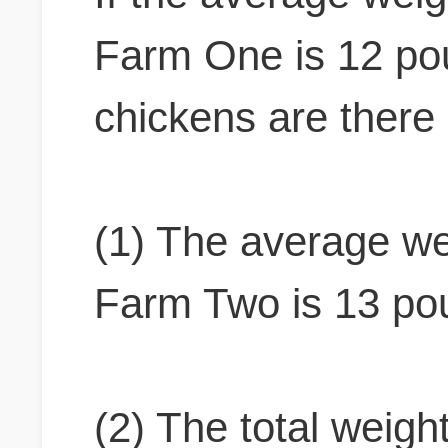
Farm One is 12 p
chickens are ther
(1) The average we
Farm Two is 13 po
(2) The total weigh