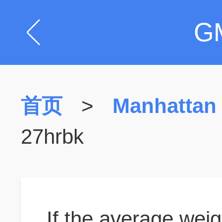
G
首页
>
Manhattan
27hrbk
If the average weig