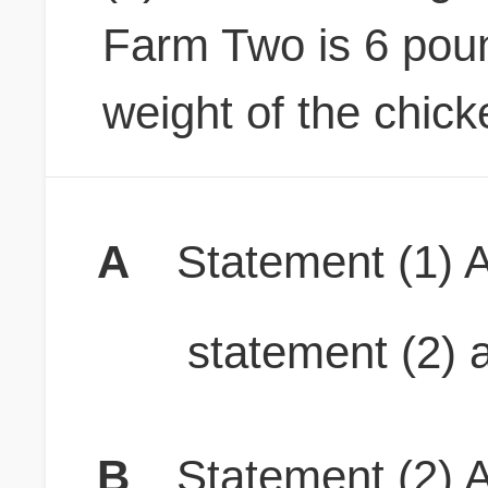
Farm Two is 6 poun
weight of the chic
A
Statement (1) A
statement (2) a
B
Statement (2) A