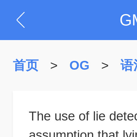
G
首页
>
OG
>
语
The use of lie dete
assumption that ly