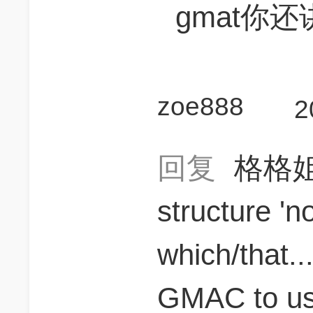
gmat你
zoe888
2
回复
格格
structure '
which/that...
GMAC to us