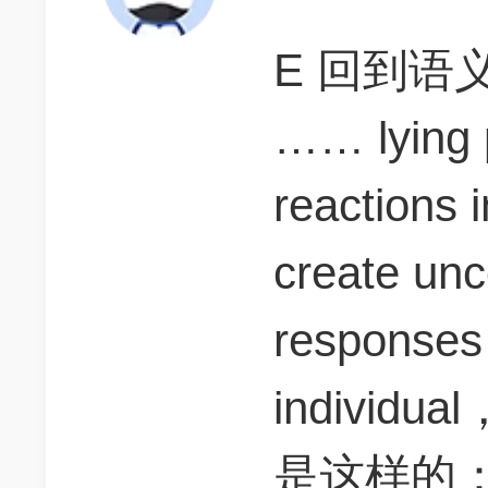
E 回到语
…… lying 
reactions i
create unc
respons
indivi
是这样的