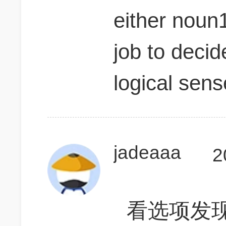
either noun1
job to deci
logical sens
jadeaaa
2
看选项发