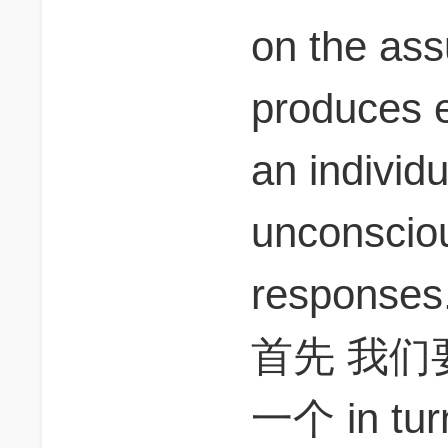
on the ass
produces e
an individu
unconsciou
responses
首先 我
一个 in 