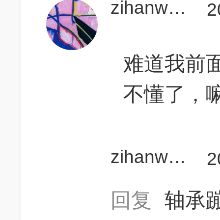
zihanw14
2
难道我前
不懂了，
zihanw14
2
回复
轴承