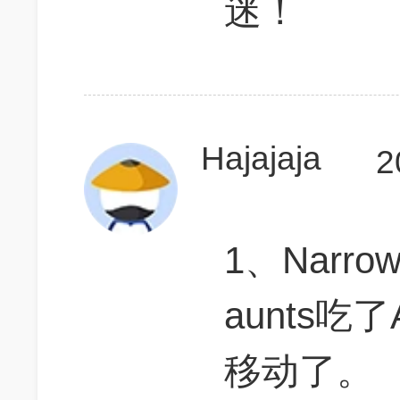
迷！
Hajajaja
2
1、Narrow
aunts
移动了。