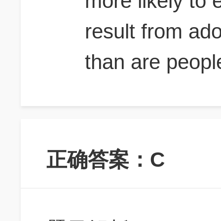
more likely to
result from ado
than are peopl
正确答案：C