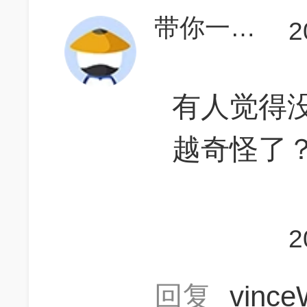
带你一起逍遥
2
有人觉得没
越奇怪了
2
回复
vinc