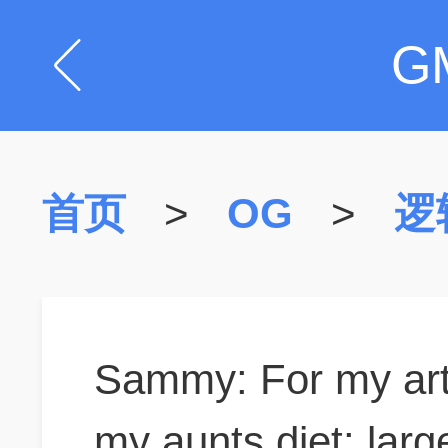
G
首页
>
OG
>
逻
Sammy: For my arthr
my aunts diet: lar