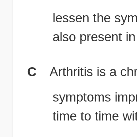
lessen the symp
also present i
C
Arthritis is a c
symptoms impr
time to time wi