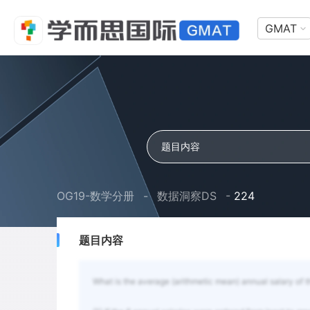
GMAT
OG19-数学分册
-
数据洞察DS
-
224
题目内容
What is the average (arithmetic mean) annual salary of