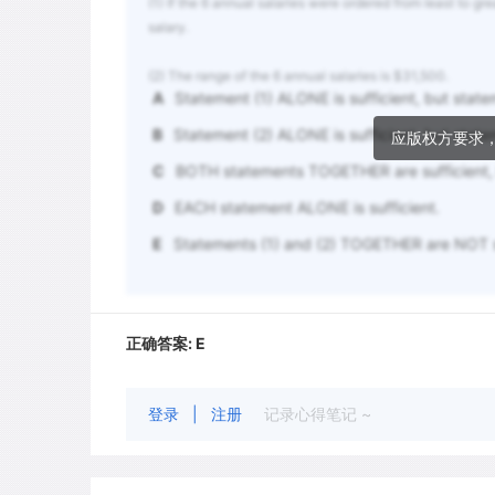
(1) If the 6 annual salaries were ordered from least to 
salary.
(2) The range of the 6 annual salaries is $31,500.
A
Statement (1) ALONE is sufficient, but statem
B
Statement (2) ALONE is sufficient, but stateme
应版权方要求
C
BOTH statements TOGETHER are sufficient, 
D
EACH statement ALONE is sufficient.
E
Statements (1) and (2) TOGETHER are NOT su
正确答案:
E
登录
|
注册
记录心得笔记 ~