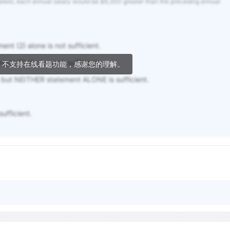
greatest, each annual salary would be $6,300 greater than the preceding annual
ent (2) alone is not sufficient.
nt (1) alone is not sufficient.
，不支持在线看题功能，感谢您的理解。
but NEITHER statement ALONE is sufficient.
fficient.