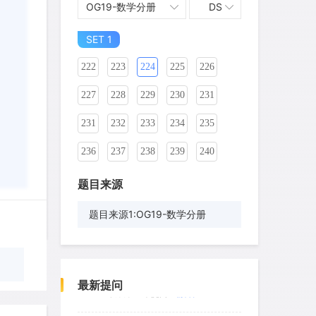
OG19-数学分册
DS
212
213
214
215
216
217
SET 1
218
219
220
221
222
223
224
225
226
227
228
229
230
231
231
232
233
234
235
236
237
238
239
240
241
242
243
244
245
题目来源
246
247
248
249
250
题目来源1:OG19-数学分册
251
252
253
254
255
wyq517
针对
CR题目
256
257
258
259
260
发表了一个提问
去解答>>
最新提问
261
262
263
264
265
cloud9zh
针对
CR题目