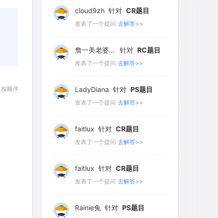
266
267
268
269
270
发表了一个提问
去解答>>
271
272
273
274
275
詹一美老婆不认输
针对
RC题目
276
277
278
279
280
发表了一个提问
去解答>>
281
282
283
284
285
LadyDiana
针对
PS题目
286
287
288
289
290
按顺序
发表了一个提问
去解答>>
291
292
293
294
295
faitlux
针对
CR题目
296
297
298
299
300
发表了一个提问
去解答>>
300
faitlux
针对
CR题目
发表了一个提问
去解答>>
Rainie兔
针对
PS题目
发表了一个提问
去解答>>