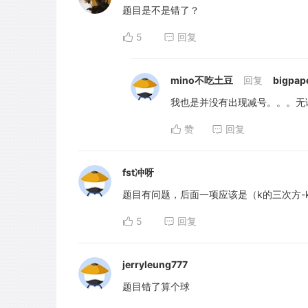
题目是不是错了？
5
回复
mino不吃土豆
回复
bigpap
我也是并没有出现减号。。。无
赞
回复
fst冲呀
题目有问题，后面一项应该是（k的三次方-
5
回复
jerryleung777
题目错了算个球