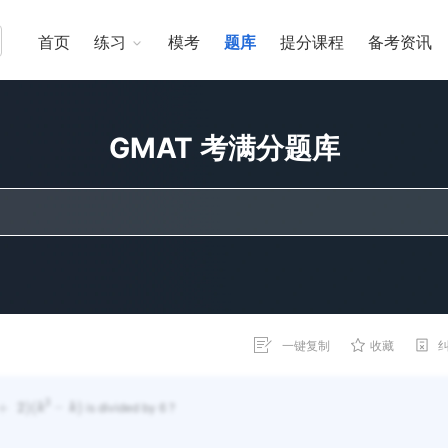
首页
练习
模考
题库
提分课程
备考资讯
GMAT 考满分题库
一键复制
收藏
3
+
2
)
(
–
)
k
k
is divided by 6 ?