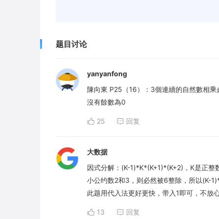
题目讨论
yanyanfong
陳向東 P25（16）：3個連續的自然數
沒有餘數為0
25
回复
大数据
因式分解：(K-1)*K*(K+1)*(K+2
小公约数2和3，则必然被6整除，所以(K-1)*
此题用代入法更好更快，带入1即可，不放
13
回复