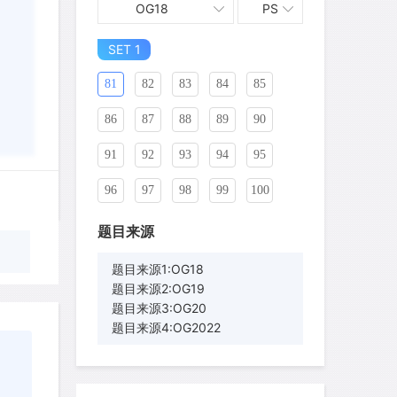
OG18
PS
71
72
73
74
75
76
SET 1
77
78
79
80
81
82
83
84
85
86
87
88
89
90
91
92
93
94
95
96
97
98
99
100
101
102
103
104
105
题目来源
106
107
108
109
110
题目来源1:OG18
题目来源2:OG19
111
112
113
114
115
题目来源3:OG20
题目来源4:OG2022
116
117
118
119
120
121
122
123
124
125
wyq517
针对
CR题目