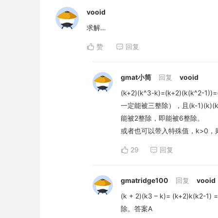
vooid
求解…
赞
回复
gmat小筒
回复
vooid
(k+2)(k^3-k)=(k+2)(k(k^2
一定能被三整除），且(k-1)(k
能被2整除，即能被6整除。
或者也可以带入特殊值，k>0，则带入
29
回复
gmatridge100
回复
vooid
(k + 2)(k3 – k)= (k+2)k(k
除。答案A