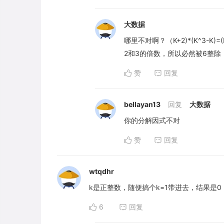
大数据
哪里不对啊？（K+2)*(K^3-K)=(
2和3的倍数，所以必然被6整除
赞
回复
bellayan13
回复
大数据
你的分解因式不对
赞
回复
wtqdhr
k是正整数，随便搞个k=1带进去，结果是0
6
回复