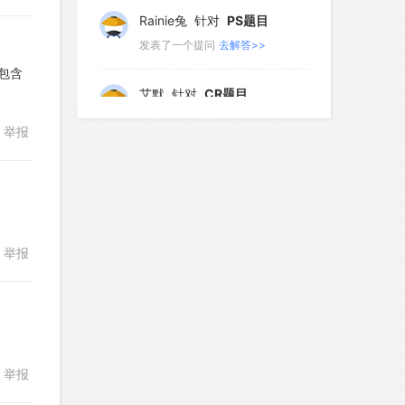
Rainie兔
针对
PS题目
186
187
188
189
190
发表了一个提问
去解答>>
191
192
193
194
195
然包含
艾默
针对
CR题目
196
197
198
199
200
回复
发表了一个提问
去解答>>
举报
201
202
203
204
205
yfwang68
针对
CR题目
206
207
208
209
210
发表了一个提问
去解答>>
211
212
213
214
215
考gt
针对
CR题目
举报
216
217
218
219
220
回复
发表了一个提问
去解答>>
221
222
223
224
225
想成功吗
针对
DS题目
226
227
228
229
230
发表了一个提问
去解答>>
举报
回复
皮
针对
DS题目