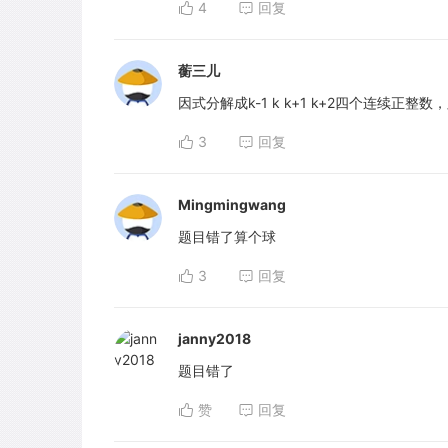
4
回复
蘅三儿
因式分解成k-1 k k+1 k+2四个连续正
3
回复
Mingmingwang
题目错了算个球
3
回复
janny2018
题目错了
赞
回复