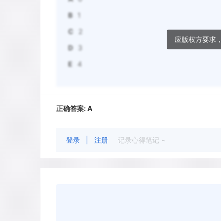
B
1
C
2
应版权方要求
D
3
E
4
正确答案:
A
登录
|
注册
记录心得笔记 ~