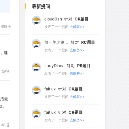
126
127
128
129
130
发表了一个提问
去解答>>
最新提问
131
132
133
134
135
cloud9zh
针对
CR题目
136
137
138
139
140
按顺序
发表了一个提问
去解答>>
141
142
143
144
145
詹一美老婆不认输
针对
RC题目
146
147
148
149
150
发表了一个提问
去解答>>
數，遂
151
152
153
154
155
LadyDiana
针对
PS题目
举报
156
157
158
159
160
发表了一个提问
去解答>>
161
162
163
164
165
faitlux
针对
CR题目
166
167
168
169
170
发表了一个提问
去解答>>
包括最
171
172
173
174
175
是0。
回复
faitlux
针对
CR题目
176
177
178
179
180
发表了一个提问
去解答>>
举报
181
182
183
184
185