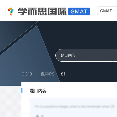
GMAT
OG18
-
数学PS
-
81
题目内容
(
k
If k is a positive integer, what is the remainder when
A
0