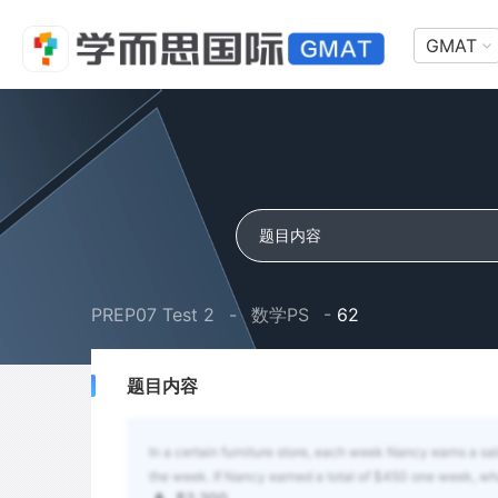
GMAT
PREP07 Test 2
-
数学PS
-
62
题目内容
In a certain furniture store, each week Nancy earns a sa
the week. If Nancy earned a total of $450 one week, wha