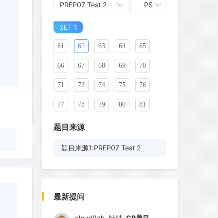
PREP07 Test 2
PS
51
52
53
54
55
56
SET 1
57
58
59
60
61
62
63
64
65
66
67
68
69
70
71
73
74
75
76
77
78
79
80
81
82
83
84
85
86
题目来源
87
88
89
90
91
题目来源1:PREP07 Test 2
92
93
94
95
96
wyq517
针对
CR题目
97
98
99
100
101
发表了一个提问
去解答>>
最新提问
102
103
104
105
106
cloud9zh
针对
CR题目