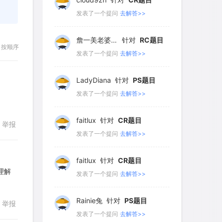
107
108
109
110
111
发表了一个提问
去解答>>
112
113
114
115
116
詹一美老婆不认输
针对
RC题目
117
118
119
120
121
按顺序
发表了一个提问
去解答>>
122
123
124
125
126
LadyDiana
针对
PS题目
127
128
129
130
131
发表了一个提问
去解答>>
132
133
134
135
136
faitlux
针对
CR题目
137
138
139
140
141
举报
发表了一个提问
去解答>>
142
143
144
145
146
faitlux
针对
CR题目
147
148
149
150
151
果理解
发表了一个提问
去解答>>
152
153
154
155
156
回复
Rainie兔
针对
PS题目
157
158
159
160
161
举报
发表了一个提问
去解答>>
162
163
164
165
166