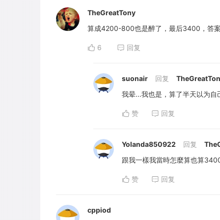
TheGreatTony
算成4200-800也是醉了，最后3400，
6
回复
suonair
回复
TheGreatTo
我晕...我也是，算了半天以为自
赞
回复
Yolanda850922
回复
The
跟我一樣我當時怎麼算也算3400
赞
回复
cppiod