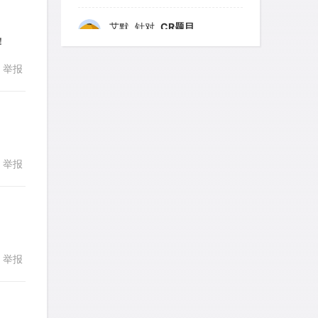
艾默
针对
CR题目
167
168
169
170
171
！
发表了一个提问
去解答>>
172
173
174
175
176
举报
回复
yfwang68
针对
CR题目
177
178
179
180
181
发表了一个提问
去解答>>
182
183
184
185
186
187
考gt
188
针对
189
CR题目
190
191
发表了一个提问
去解答>>
举报
回复
192
193
194
195
196
想成功吗
针对
DS题目
发表了一个提问
去解答>>
皮
针对
DS题目
举报
回复
发表了一个提问
去解答>>
LotusShen
针对
CR题目