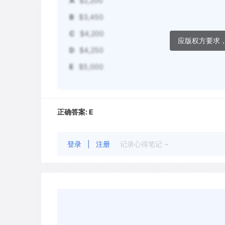
A
$2,200
B
$3,450
C
$4,200
应版权方要求
D
$4,250
E
$5,000
正确答案:
E
登录
|
注册
记录心得笔记 ~