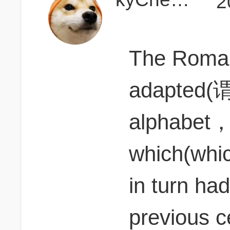
2
The Roma
adapted(谓
alphabet
which(wh
in turn ha
previous c