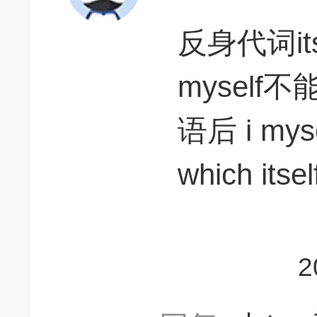
反身代词itsel
mysel
语后 i m
which i
2