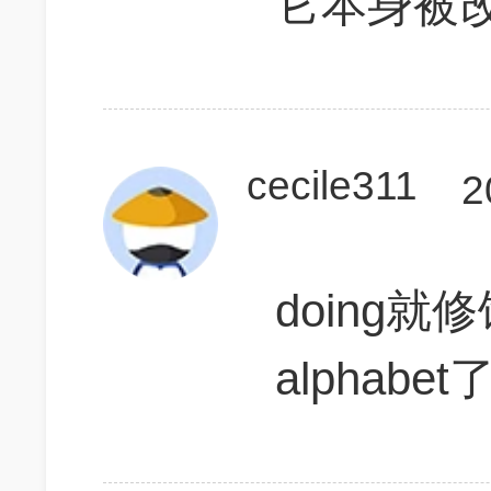
它本身被
cecile311
2
doing
alphabet