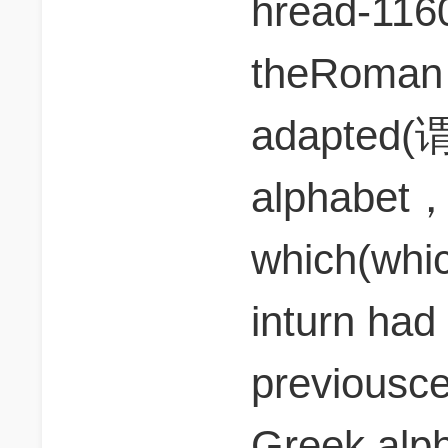
hread-116
theRoman
adapted(谓
alphabet
which(wh
inturn had
previousce
Greek alp