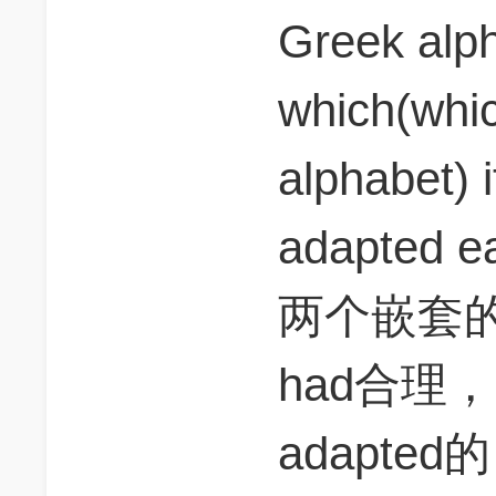
Greek alp
which(w
alphabet) 
adapted ea
两个嵌套
had合理，
adapted