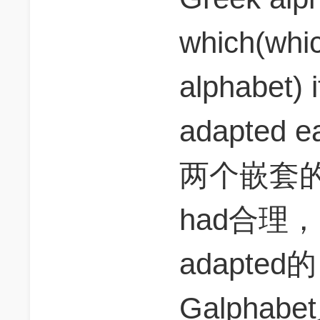
which(w
alphabet) 
adapted ea
两个嵌套
had合理，
adapted
Galpha