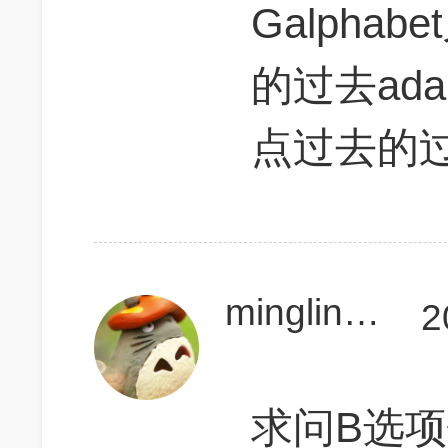
Galpha
的过去ad
点过去的
minglin531
2
求问B选