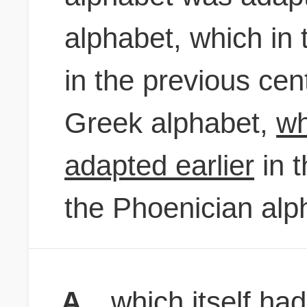
alphabet, which in
in the previous ce
Greek alphabet,
wh
adapted earlier
in 
the Phoenician alp
A
which itself ha