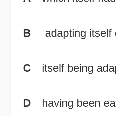
B
adapting itself 
C
itself being ada
D
having been ear