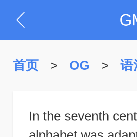
G
首页
>
OG
>
语
In the seventh cen
alphabet was adap