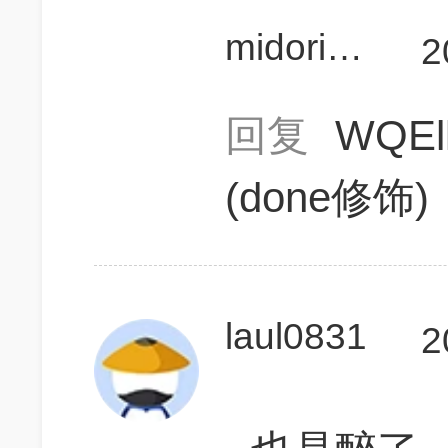
midorikkk
2
回复
WQEl
(done修饰
laul0831
2