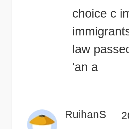
choice c im
immigrants
law passed
'an a
RuihanS
2