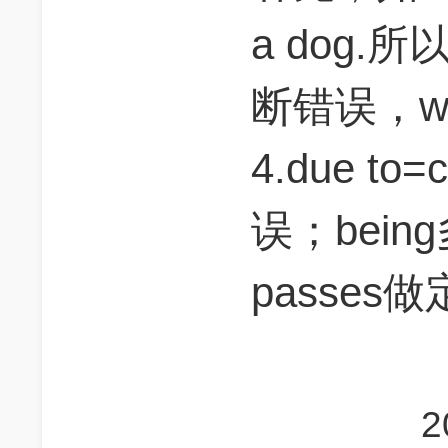
a dog.
断错误，w
4.due to
误；bei
passes
2