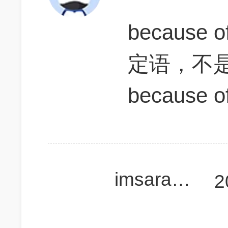
because 
定语，不
because o
imsarahsha
2