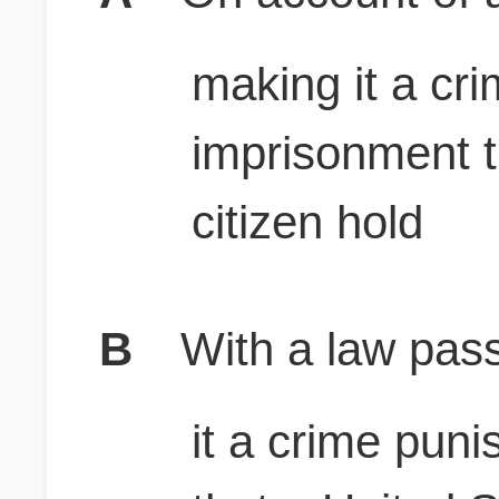
making it a cr
imprisonment t
citizen hold
B
With a law pas
it a crime pun