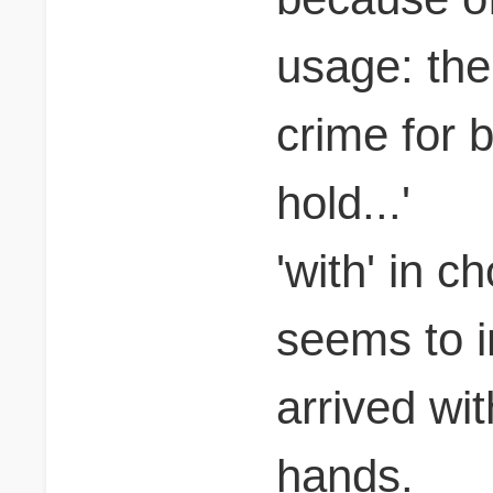
usage: the 
crime for b
hold...'
'with' in ch
seems to i
arrived wit
hands.