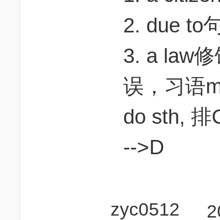
2. due 
3. a law
误，习语make 
do sth, 排
-->D
zyc0512
2