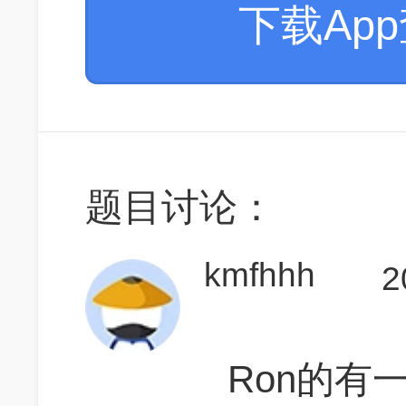
下载Ap
题目讨论：
kmfhhh
2
Ron的有