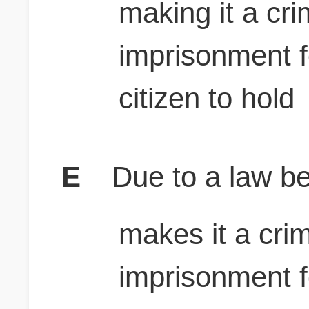
making it a cr
imprisonment f
citizen to hold
E
Due to a law be
makes it a cri
imprisonment f