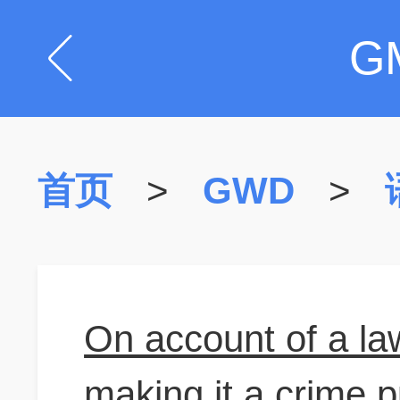
G
首页
>
GWD
>
On account of a la
making it a crime 