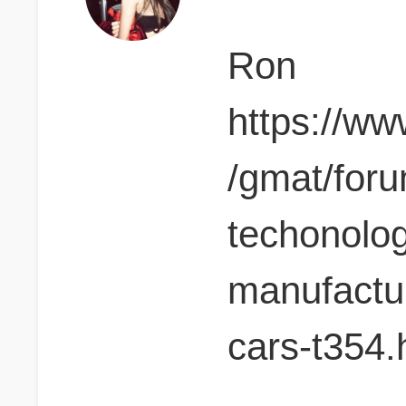
Ron
https://w
/gmat/foru
techonolog
manufactu
cars-t354.