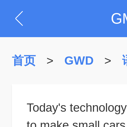
G
首页
>
GWD
>
Today's technology
to make
small cars