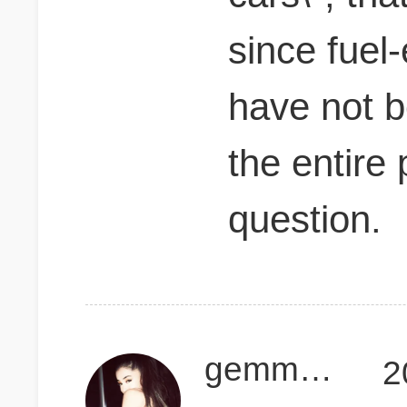
since fuel-
have not 
the entire 
question.
gemmarong
2