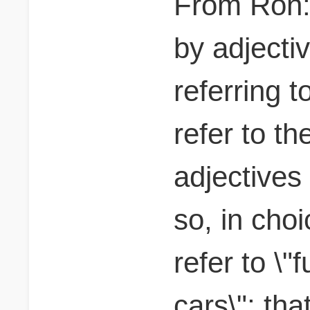
From Ron: 
by adjecti
referring 
refer to t
adjectives
so, in choi
refer to \"f
cars\"; th