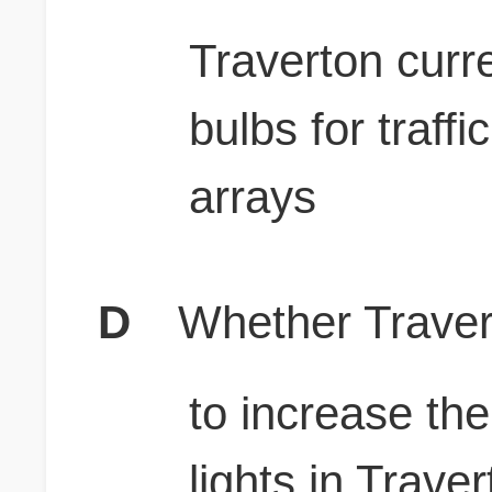
Traverton curr
bulbs for traff
arrays
D
Whether Travert
to increase the
lights in Trave