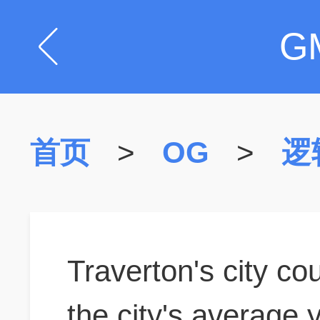
G
首页
>
OG
>
逻
Traverton's city co
the city's average 