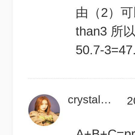
由（2）可以
than3
50.7-3=4
crystal0806
2
A+B+C=pri