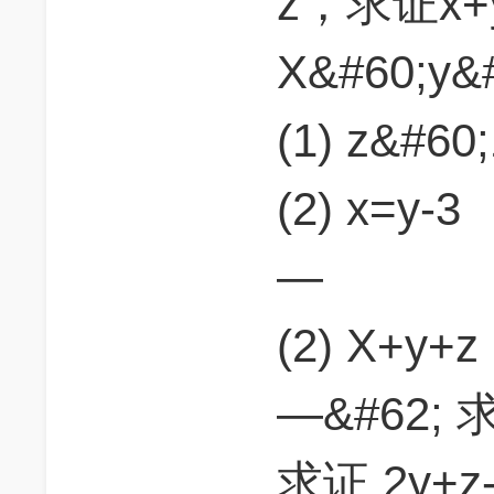
z，求证x+y
X&#60;y&
(1) z&#60
(2) x=y-3
—
(2) X+y+z 
—&#62; 
求证 2y+z-