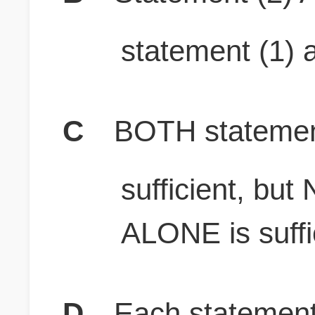
statement (1) a
C
BOTH stateme
sufficient, bu
ALONE is suffi
D
Each statement