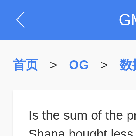
G
首页
>
OG
>
数
Is the sum of the p
Shana bought less