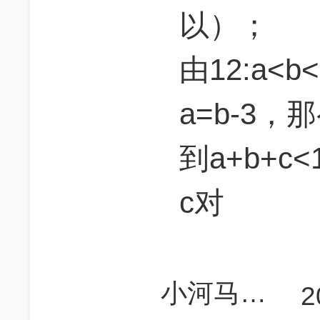
以）；
由12:a<b
a=b-3，
到a+b+c<1
c对
小河马逆天改命
2