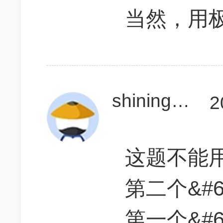
当然，用
shining20
2
这题不能用临
第二个&#60
第一个&#60