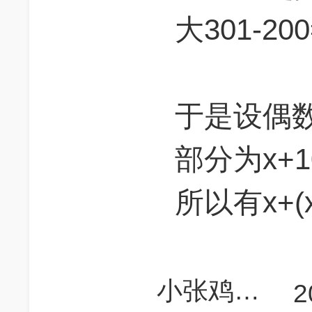
大301-20
于是设偶
部分为x+1
所以有x+(x
小张鸡麦700
2