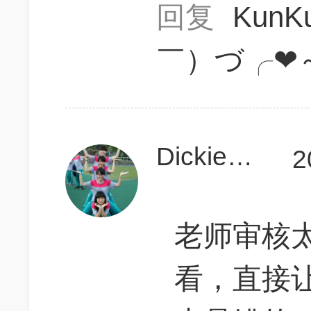
回复
Kun
￣）づ╭❤
Dickie2017
2
老师审核
看，直接