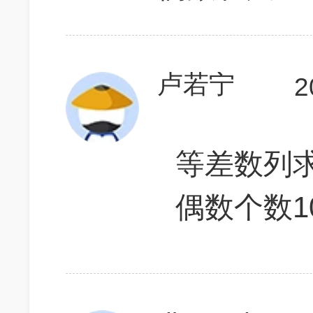
卢若宁
2
等差数列求
偶数个数10