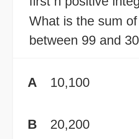
first n positive int
What is the sum of 
between 99 and 3
A
10,100
B
20,200