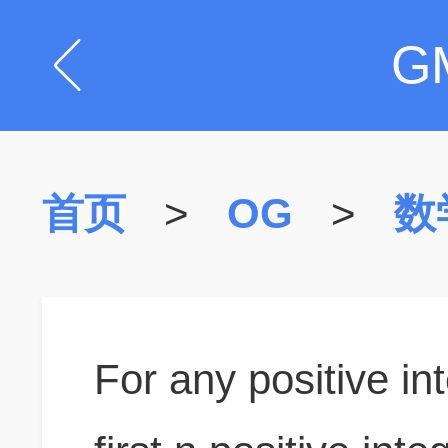
G
首页
>
OG
>
数
For any positive in