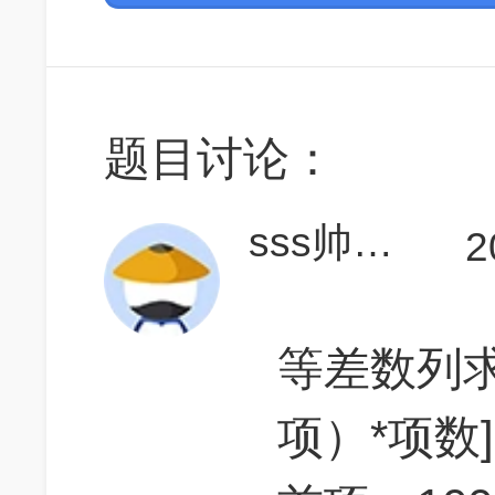
题目讨论：
sss帅帅onmic
2
等差数列求
项）*项数]