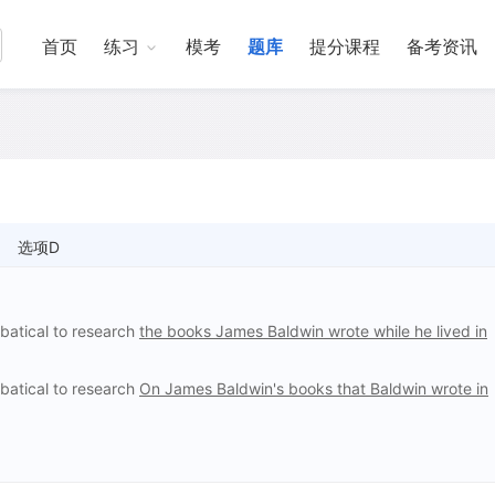
首页
练习
模考
题库
提分课程
备考资讯
选项D
bbatical to research
the books James Baldwin wrote while he lived in
bbatical to research
On James Baldwin's books that Baldwin wrote in