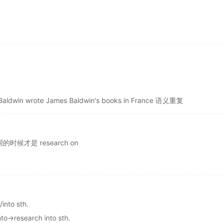
aldwin wrote James Baldwin's books in France 语义重复
的时候才是 research on
nto sth.
search into sth.