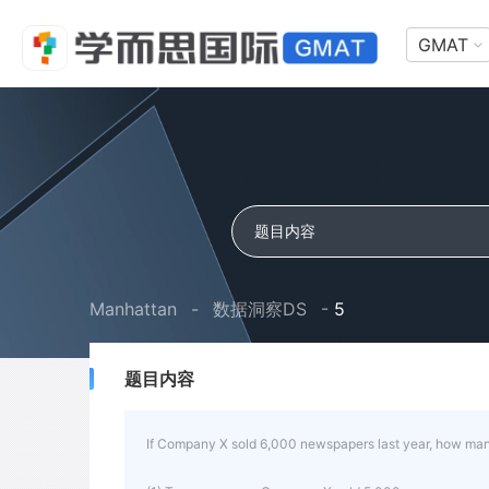
GMAT
Manhattan
-
数据洞察DS
-
5
题目内容
If Company X sold 6,000 newspapers last year, how many w