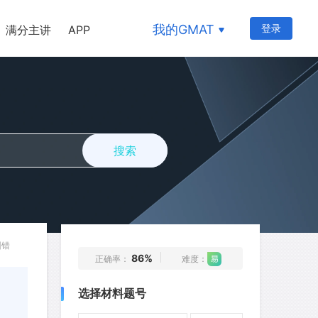
我的GMAT
登录
满分主讲
APP
搜索
纠错
86%
正确率：
难度：
选择材料题号