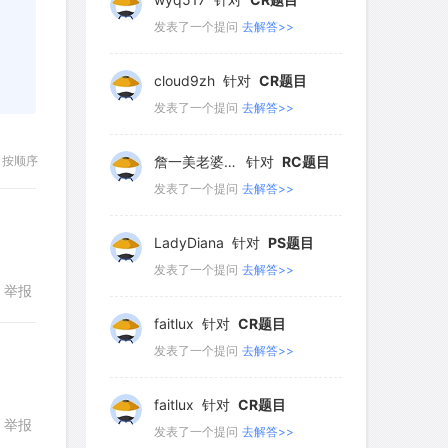
cloud9zh
针对
CR题目
46
47
48
49
50
发表了一个提问
去解答>>
51
52
53
54
55
詹一美老婆不认输
针对
RC题目
56
57
58
59
60
发表了一个提问
去解答>>
61
62
63
64
65
按顺序
LadyDiana
针对
PS题目
66
67
68
69
70
发表了一个提问
去解答>>
71
72
73
74
75
faitlux
针对
CR题目
76
77
78
79
80
发表了一个提问
去解答>>
81
82
83
84
85
举报
86
87
88
89
90
faitlux
针对
CR题目
发表了一个提问
去解答>>
Rainie兔
针对
PS题目
举报
回复
发表了一个提问
去解答>>