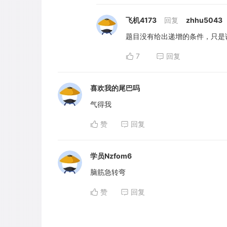
飞机4173
回复
zhhu5043
题目没有给出递增的条件，只是
7
回复
喜欢我的尾巴吗
气得我
赞
回复
学员Nzfom6
脑筋急转弯
赞
回复