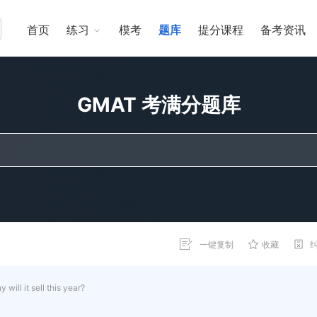
首页
练习
模考
题库
提分课程
备考资讯
GMAT 考满分题库
一键复制
收藏
ill it sell this year?