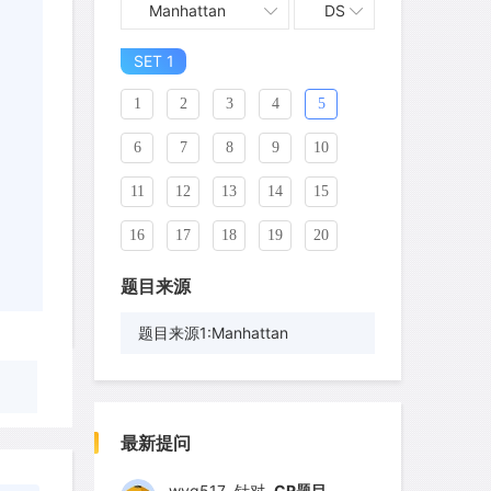
Manhattan
DS
SET 1
1
2
3
4
5
6
7
8
9
10
11
12
13
14
15
16
17
18
19
20
21
22
23
24
25
题目来源
26
27
28
29
30
题目来源1:Manhattan
31
32
33
34
35
wyq517
针对
CR题目
36
37
38
39
40
发表了一个提问
去解答>>
最新提问
41
42
43
44
45