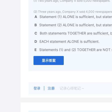
(1) Two years ago, Company X sold 5,000 newspapers.
(2) Three years ago, Company X sold 4,000 newspapers
A
Statement (1) ALONE is sufficient, but statem
B
Statement (2) ALONE is sufficient, but stateme
C
Both statements TOGETHER are sufficient, b
D
EACH statement ALONE is sufficient.
E
Statements (1) and (2) TOGETHER are NOT su
显示答案
登录
|
注册
记录心得笔记 ~