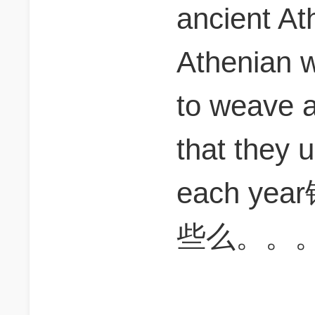
ancient At
Athenian 
to weave 
that they
each y
些么。。