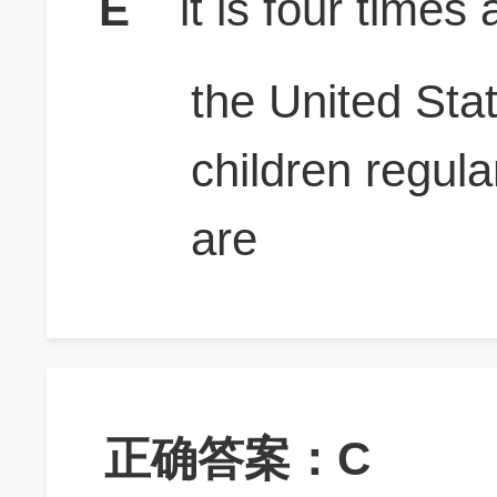
E
it is four times 
the United Stat
children regula
are
正确答案：C