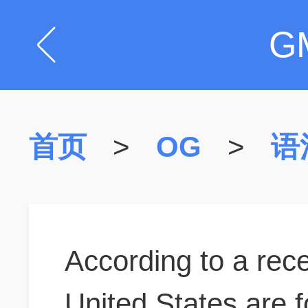
G
首页
>
OG
>
语
According to a rec
United States are f