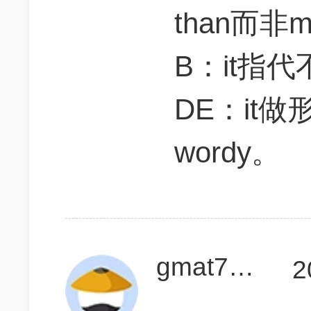
than而非mo
B：it指
DE：it
wordy。
gmat730up
2