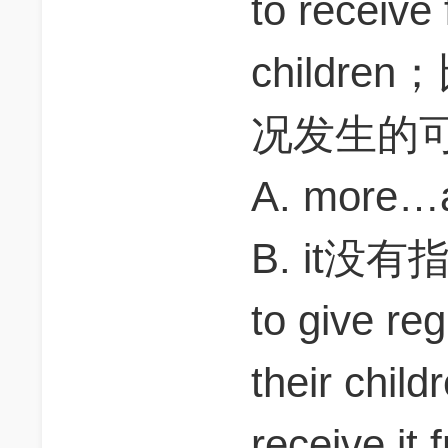
to receive 
childr
况发生的
A. mor
B. it
to give reg
their child
receive it