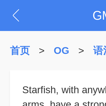
G
首页
>
OG
>
语
Starfish, with anyw
arms, have a strong