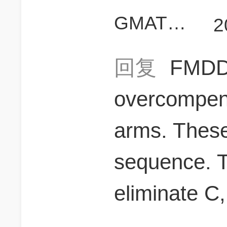
GMAT上700啊
2
回复
FMD
overcompen
arms. These
sequence. T
eliminate C