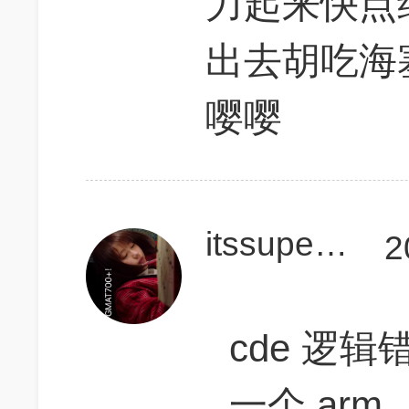
力起来快点
出去胡吃海
嘤嘤
itssuperoli
2
cde 逻辑
一个 arm 