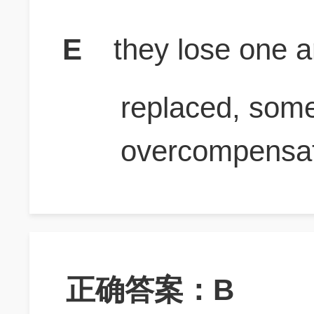
E
they lose one ar
replaced, some
overcompensat
正确答案：B