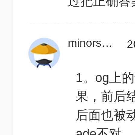
过把正确答
minorshunv
2
1。og上的解
果，前后
后面也被
ade不对