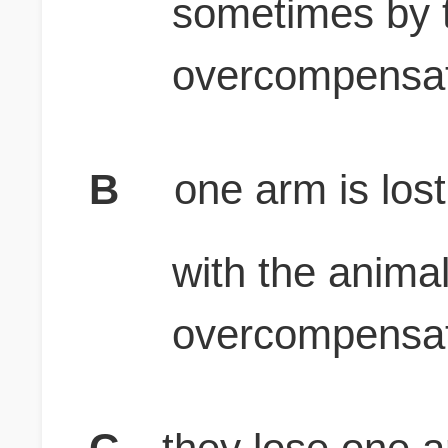
sometimes by 
overcompensat
B
one arm is lost 
with the anima
overcompensat