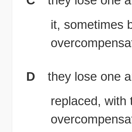
C
they lose one a
it, sometimes 
overcompensat
D
they lose one a
replaced, with
overcompensat