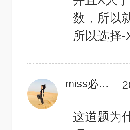
数，所以
所以选择-
miss必过必过
2
这道题为什