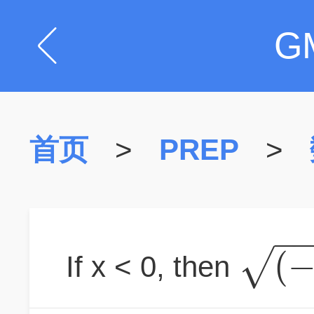
G
首页
>
PREP
>
−
(
√
If x < 0, then