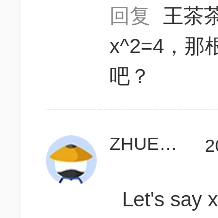
回复
王茶
x^2=4，那
吧？
ZHUERBAO
2
Let's say 