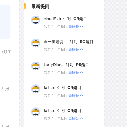
381
382
383
384
385
发表了一个提问
去解答>>
最新提问
386
387
388
389
390
cloud9zh
针对
CR题目
391
392
393
394
395
发表了一个提问
去解答>>
396
397
398
399
400
詹一美老婆不认输
针对
RC题目
401
402
403
404
发表了一个提问
去解答>>
按顺序
LadyDiana
针对
PS题目
发表了一个提问
去解答>>
faitlux
针对
CR题目
举报
发表了一个提问
去解答>>
faitlux
针对
CR题目
发表了一个提问
去解答>>
举报