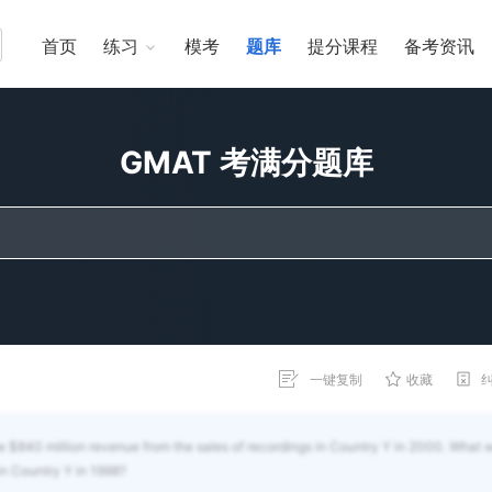
首页
练习
模考
题库
提分课程
备考资讯
GMAT 考满分题库
一键复制
收藏
e $840 million revenue from the sales of recordings in Country Y in 2000. What 
in Country Y in 1998?