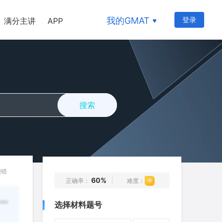
271
272
273
274
275
我的GMAT
登录
满分主讲
APP
276
277
278
279
280
281
282
283
284
285
286
287
288
289
290
291
292
293
294
295
搜索
296
297
298
299
300
301
302
303
304
305
306
307
308
309
310
311
312
313
314
315
纠错
60%
正确率：
难度：
316
317
318
319
320
was
选择材料题号
321
322
323
324
325