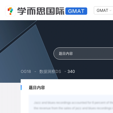
GMAT
OG18
-
数据洞察DS
-
340
题目内容
Jazz and blues recordings accounted for 6 percent of th
the revenue from the sales of jazz and blues recordings 