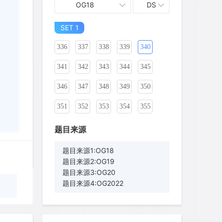
OG18
DS
326
327
328
329
330
331
SET 1
332
333
334
335
336
337
338
339
340
341
342
343
344
345
346
347
348
349
350
351
352
353
354
355
356
357
358
359
360
题目来源
361
362
363
364
365
题目来源1:OG18
题目来源2:OG19
366
367
368
369
370
题目来源3:OG20
题目来源4:OG2022
371
372
373
374
375
376
377
378
379
380
wyq517
针对
CR题目