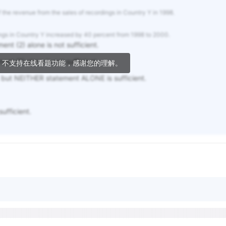
 the revenue from the sales of recordings in Country Y in 1998.
ings in Country Y increased by 40 percent from 1998 to 2000.
ent (2) alone is not sufficient.
nt (1) alone is not sufficient.
，不支持在线看题功能，感谢您的理解。
but NEITHER statement ALONE is sufficient.
fficient.