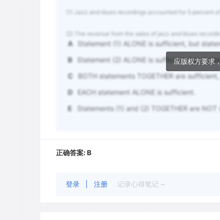
(1) Jazz and blues recordings accounted for 5 percent of
(2) The revenue from the sales of jazz and blues record
A
Statement (1) ALONE is sufficient, but statem
B
Statement (2) ALONE is sufficient, but stateme
应版权方要求
C
BOTH statements TOGETHER are sufficient, 
D
EACH statement ALONE is sufficient.
E
Statements (1) and (2) TOGETHER are NOT su
正确答案:
B
登录
|
注册
记录心得笔记 ~