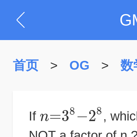
G
首页
>
OG
>
数
8
8
=
3
−
2
n
If
, whic
NOT a factor of n 