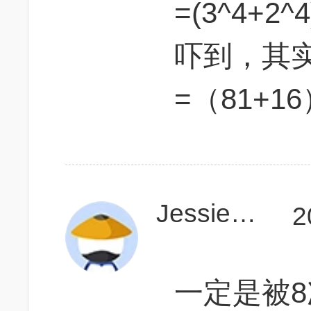
=(3^4+2^
吓到，其
=（81+16
Jessie1223
2
一定是被