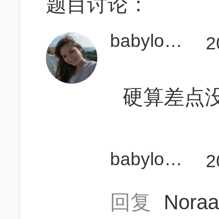
题目讨论：
babylonia
2
硬算差点
babylonia
2
回复
Nora