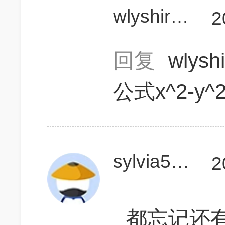
wlyshirley
2
回复
wlysh
公式x^2-y^2=
sylvia525
2
都忘记还