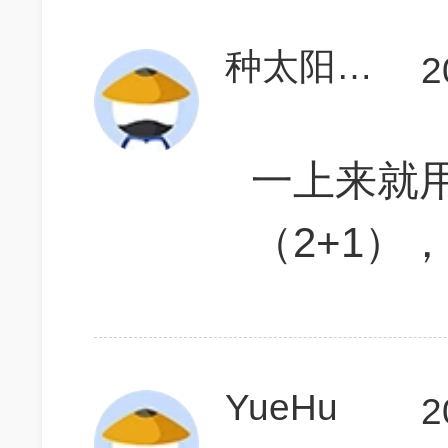
种太阳的热热
2
一上来就
（2+1）
YueHu
2