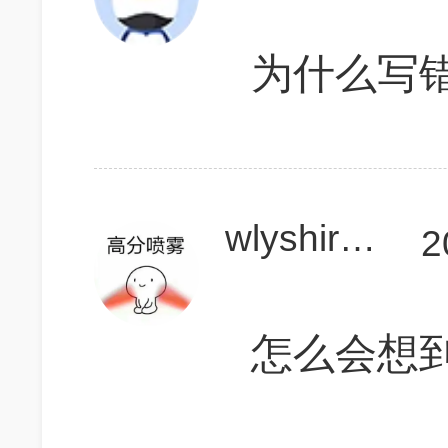
为什么写
wlyshirley
2
怎么会想