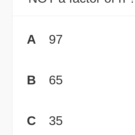
A
97
B
65
C
35