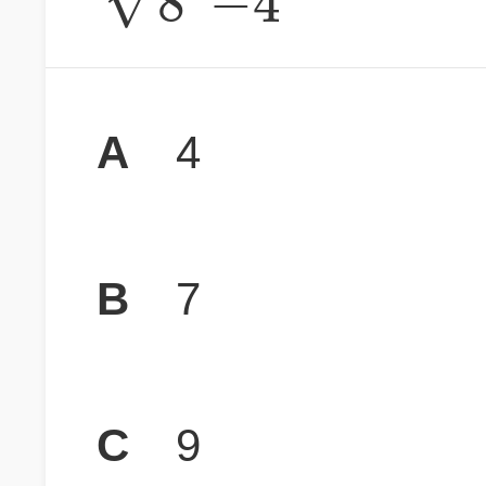
8
−
4
A
4
B
7
C
9