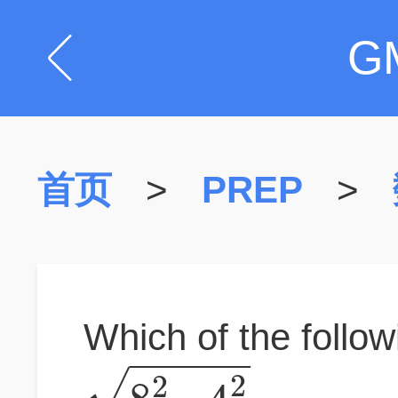
G
首页
>
PREP
>
Which of the followi
−
−
−
−
−
√
2
2