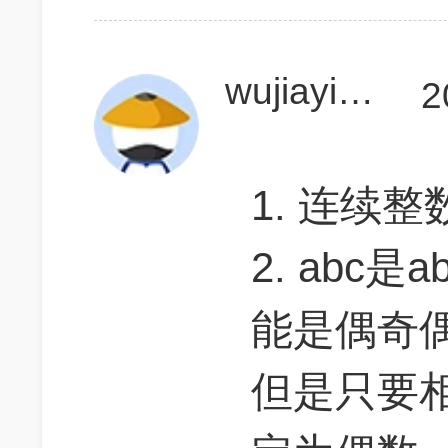
wujiayi666
2
1. 连续
2. abc
能是偶奇
但是只要