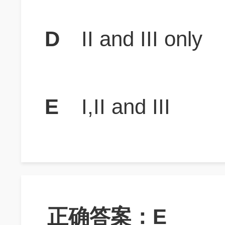
D
II and III only
E
I,II and III
正确答案：E