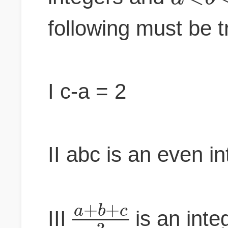
following must be 
I c-a = 2
II abc is an even in
+
+
a
b
c
III
is an inte