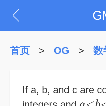
G
首页
>
OG
>
数
If a, b, and c are c
<
a
b
integers and