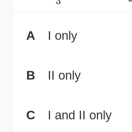
3
A
I only
B
II only
C
I and II only