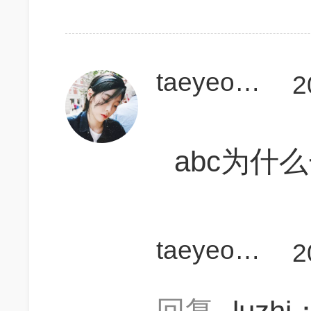
taeyeonlss
2
abc为什
taeyeonlss
2