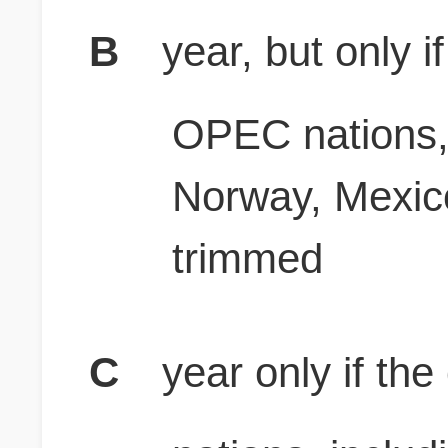
B
year, but only i
OPEC nations,
Norway, Mexico
trimmed
C
year only if th