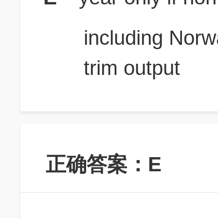
including Norw
trim output
正确答案：E