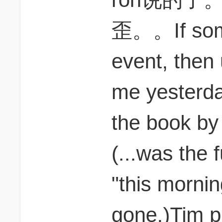
歪。。If somet
event, then 
me yesterda
the book by
(...was the 
"this morni
gone.)Tim p