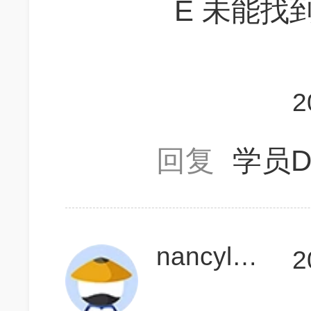
E 未能找
2
回复
学员D
nancyleon
2