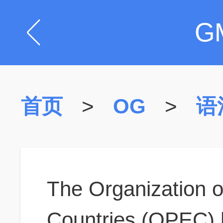
G
首页
>
OG
>
语
The Organization o
Countries (OPEC) 