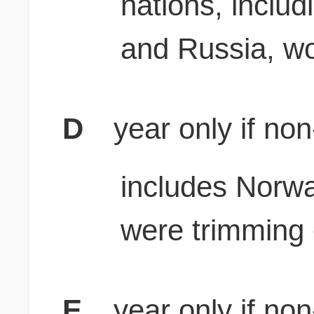
nations, inclu
and Russia, w
D
year only if n
includes Norwa
were trimming 
E
year only if n