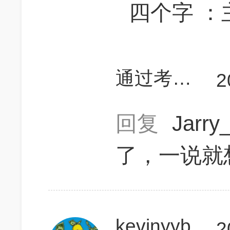
四个字 ：
通过考试1126
2
回复
Jarr
了，一说就
kevinyyb
2