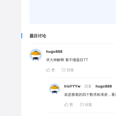
题目讨论
hugo888
求大神解释 看不懂题目TT
赞
回复
IrisYYYw
回复
hugo888
就是横着的四个数求标准差，看这5
赞
回复