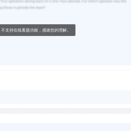
 five operators during each of 4 one-hour periods. For which operator was the
ng these 4 periods the least?
，不支持在线看题功能，感谢您的理解。