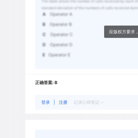
The table shows the number of calls received by each of
standard deviation of the numbers of calls received duri
A
Operator A
B
Operator B
应版权方要求
C
Operator C
D
Operator D
E
Operator E
正确答案:
B
登录
|
注册
记录心得笔记 ~