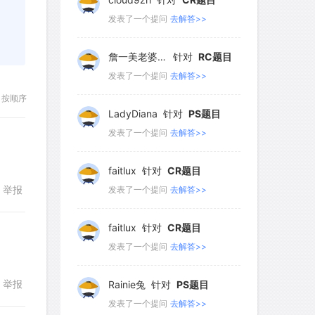
82
83
84
85
86
发表了一个提问
去解答>>
87
88
89
90
91
詹一美老婆不认输
针对
RC题目
92
93
94
95
96
发表了一个提问
去解答>>
97
98
99
100
101
按顺序
LadyDiana
针对
PS题目
102
103
104
105
106
发表了一个提问
去解答>>
107
108
109
110
111
faitlux
针对
CR题目
112
113
114
115
116
举报
发表了一个提问
去解答>>
117
118
119
120
121
faitlux
针对
CR题目
122
123
124
125
126
发表了一个提问
去解答>>
127
128
129
130
131
举报
Rainie兔
针对
PS题目
回复
132
133
134
135
136
发表了一个提问
去解答>>
137
138
139
140
141