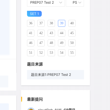
PREP07 Test 2
PS
26
27
28
29
30
31
SET 1
32
33
34
35
36
37
38
39
40
41
42
43
44
45
46
47
48
49
50
51
52
53
54
55
56
57
58
59
60
题目来源
61
62
63
64
65
题目来源1:PREP07 Test 2
66
67
68
69
70
wyq517
针对
CR题目
71
73
74
75
76
发表了一个提问
去解答>>
最新提问
77
78
79
80
81
cloud9zh
针对
CR题目