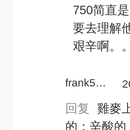
750简直
要去理解
艰辛啊。。。
frank5522
2
回复
雞麥上
的；辛酸的