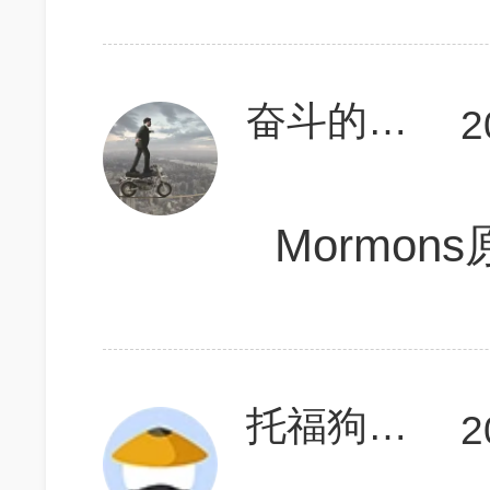
奋斗的五只羊
2
Mormo
托福狗撒隆
2