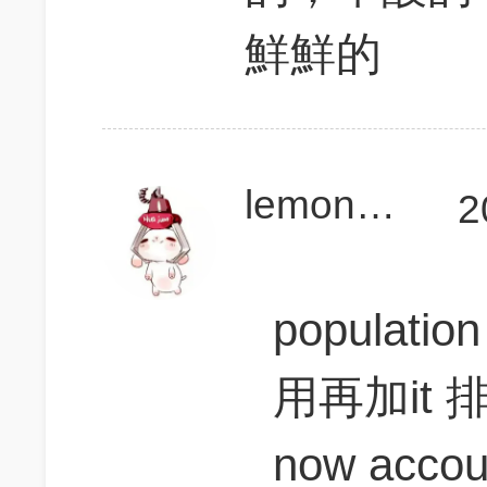
鮮鮮的
lemon9527
2
population
用再加it 
now accoun