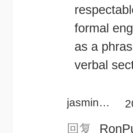
respectabl
formal en
as a phrase
verbal sec
jasminesong1009
2
回复
RonP