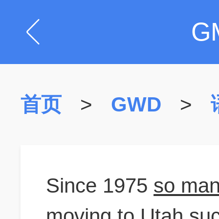
G
首页
>
GWD
>
Since 1975
so man
moving to Utah su