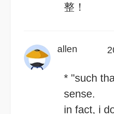
整！
allen
2
* "such th
sense.
in fact, i 