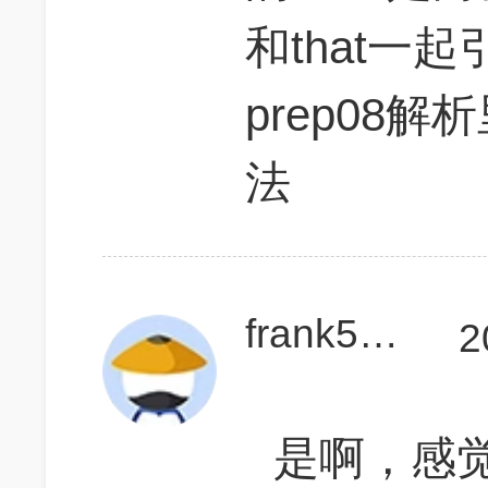
和that一
prep08解析
法
frank5522
2
是啊，感觉