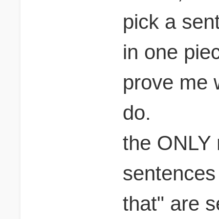
pick a sen
in one pie
prove me w
do.
the ONLY 
sentences 
that" are 