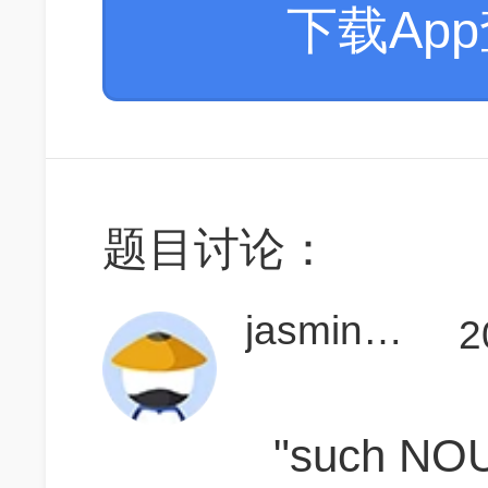
下载Ap
题目讨论：
jasminesong1009
2
"such NOUN