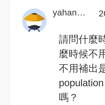
yahancheng
2
請問什麼
麼時候不用
不用補出是hal
popula
嗎？