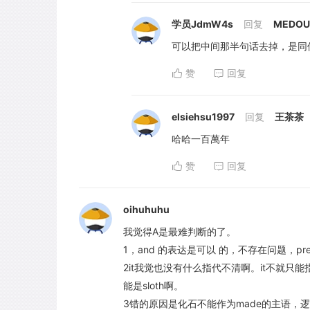
学员JdmW4s
回复
MEDOU
可以把中间那半句话去掉，是同
赞
回复
elsiehsu1997
回复
王茶茶
哈哈一百萬年
赞
回复
oihuhuhu
我觉得A是最难判断的了。
1，and 的表达是可以 的，不存在问题，p
2it我觉也没有什么指代不清啊。it不就只
能是sloth啊。
3错的原因是化石不能作为made的主语，逻辑不