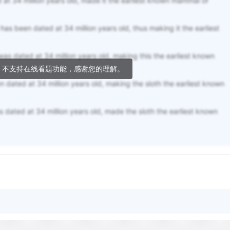
d at 34 million years old, made it the earliest known mammal of
 has been dated at 34 million years old, thus making it the earliest
 was dated at 34 million years old, making this the earliest known
，不支持在线看题功能，感谢您的理解。
n dated at 34 million years old, making the sloth the earliest known
s dated at 34 million years old, made the sloth the earliest known