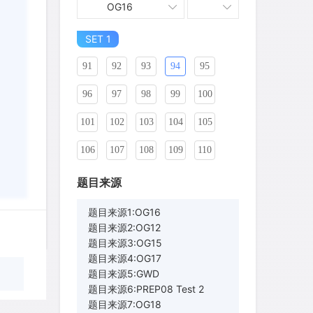
OG16
81
82
83
84
85
86
SET 1
87
88
89
90
91
92
93
94
95
96
97
98
99
100
101
102
103
104
105
106
107
108
109
110
111
112
113
114
115
题目来源
116
117
118
119
120
题目来源1:OG16
题目来源2:OG12
121
122
123
124
125
题目来源3:OG15
题目来源4:OG17
126
127
128
129
130
题目来源5:GWD
wyq517
针对
CR题目
题目来源6:PREP08 Test 2
131
132
133
134
135
发表了一个提问
去解答>>
题目来源7:OG18