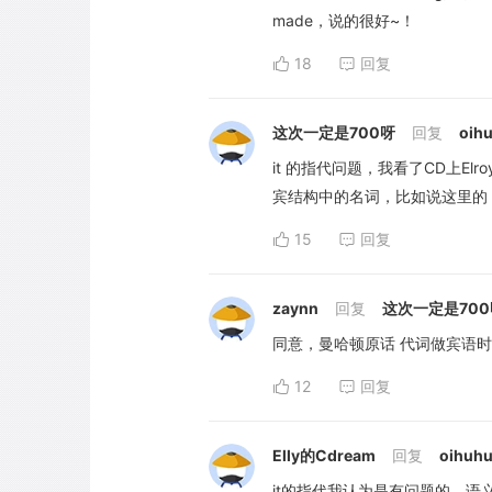
made，说的很好~！
18
回复
这次一定是700呀
回复
oih
it 的指代问题，我看了CD上
宾结构中的名词，比如说这里的 a s
15
回复
zaynn
回复
这次一定是700
同意，曼哈顿原话 代词做宾语
12
回复
Elly的Cdream
回复
oihuh
it的指代我认为是有问题的。