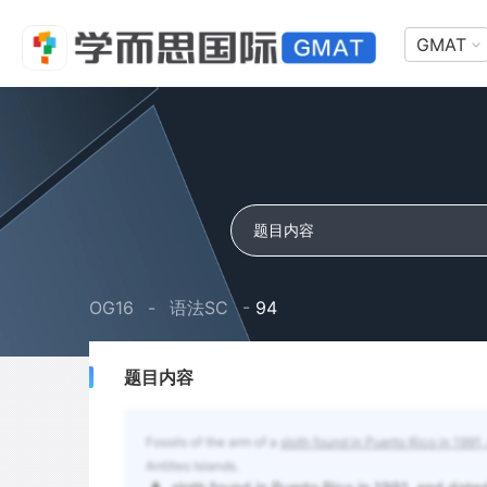
GMAT
OG16
-
语法SC
-
94
题目内容
Fossils of the arm of a
sloth found in Puerto Rico in 1991
Antilles Islands.