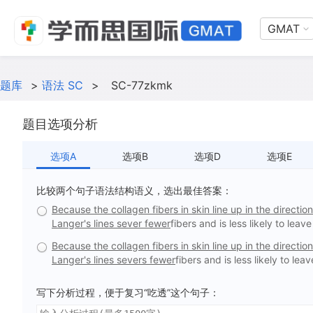
GMAT
题库
>
语法 SC
>
SC-77zkmk
题目选项分析
选项A
选项B
选项D
选项E
比较两个句子语法结构语义，选出最佳答案：
Because the collagen fibers in skin line up in the directi
Langer's lines sever fewer
fibers and is less likely to leav
Because the collagen fibers in skin line up in the directi
Langer's lines severs fewer
fibers and is less likely to lea
写下分析过程，便于复习“吃透”这个句子：