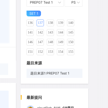
PREP07 Test 1
PS
126
127
128
129
130
131
SET 1
132
133
134
135
136
137
138
139
140
141
142
143
144
145
146
147
148
149
150
151
152
153
154
155
156
157
158
159
160
题目来源
161
162
163
164
165
题目来源1:PREP07 Test 1
166
167
168
169
170
wyq517
针对
CR题目
171
172
173
174
175
发表了一个提问
去解答>>
最新提问
176
177
178
179
180
cloud9zh
针对
CR题目