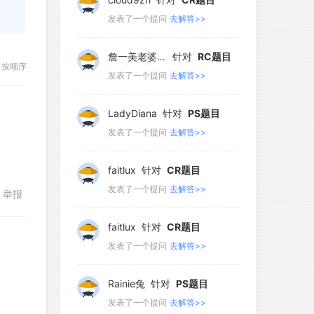
181
182
183
184
185
发表了一个提问
去解答>>
186
187
188
189
190
詹一美老婆不认输
针对
RC题目
191
192
193
194
195
按顺序
发表了一个提问
去解答>>
196
LadyDiana
针对
PS题目
发表了一个提问
去解答>>
faitlux
针对
CR题目
发表了一个提问
去解答>>
举报
faitlux
针对
CR题目
发表了一个提问
去解答>>
Rainie兔
针对
PS题目
回复
发表了一个提问
去解答>>