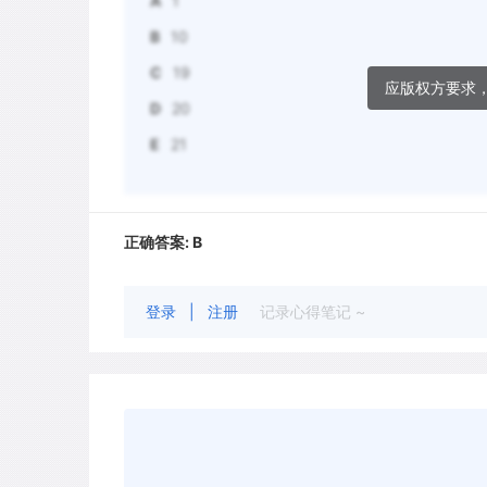
A
1
B
10
C
19
应版权方要求
D
20
E
21
正确答案:
B
登录
|
注册
记录心得笔记 ~