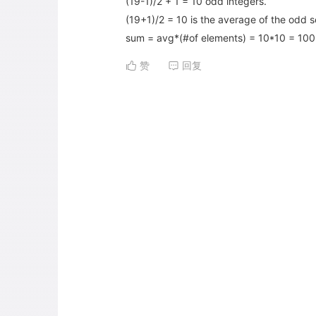
(19-1)/2 + 1 = 10 odd integers.
(19+1)/2 = 10 is the average of the odd s
sum = avg*(#of elements) = 10*10 = 100 
赞
回复