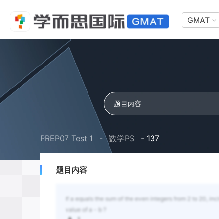
GMAT
PREP07 Test 1
-
数学PS
-
137
题目内容
If a equals the sum of the even integers from 2 to 20, inc
value of a - b ?