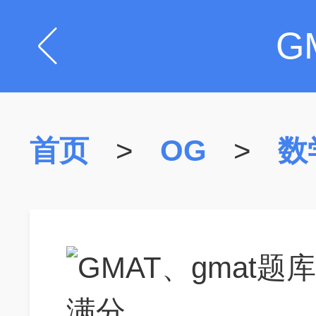
G
首页
>
OG
>
数