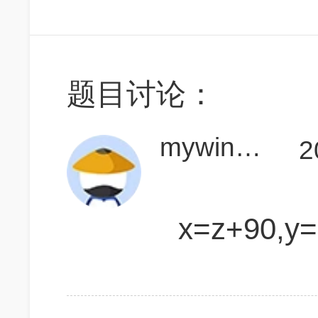
题目讨论：
mywinding
2
x=z+90,y=