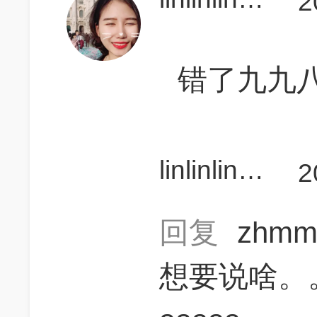
2
错了九九
linlinlin0721
2
回复
zhm
想要说啥。