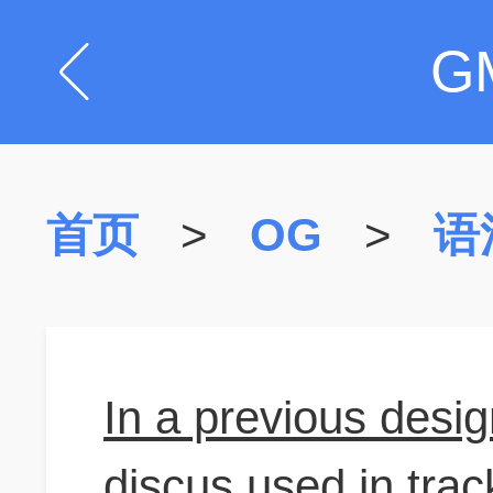
G
首页
>
OG
>
语
In a previous desig
discus used in trac