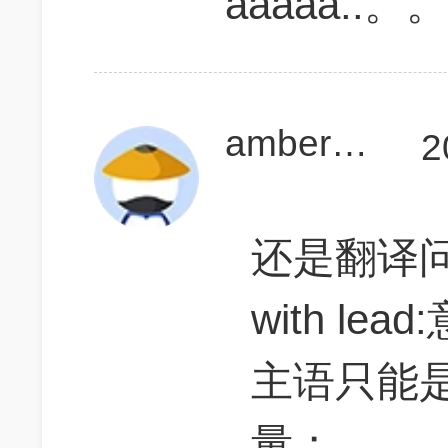
aaaaa..。
amberwangvv08
2
还是翻译问题
with l
主语只能
量；