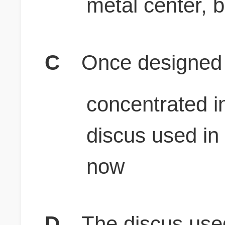
metal center, b
C
Once designed w
concentrated in
discus used in 
now
D
The discus used