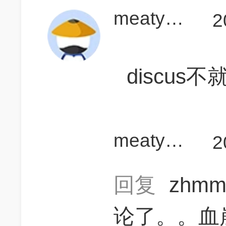
meatyguitar987
2
discus不就
meatyguitar987
2
回复
zhm
论了。。血