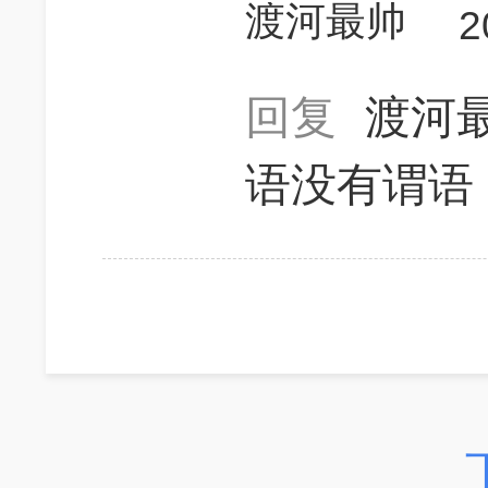
渡河最帅
2
回复
渡河
语没有谓语