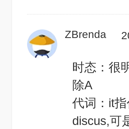
ZBrenda
2
时态：很
除A
代词：it指代t
discus,可