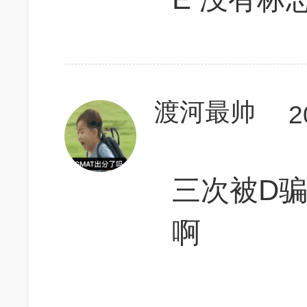
渡河最帅
2
三次被D骗
啊