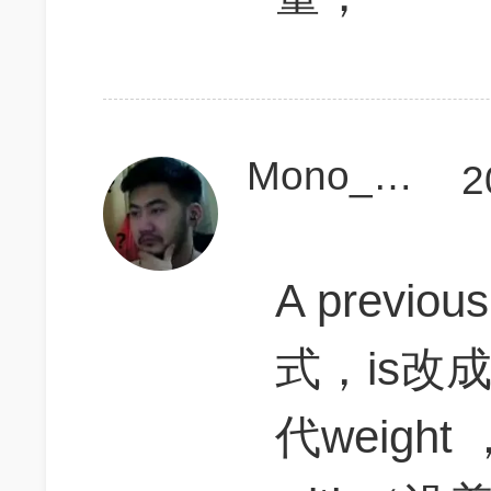
Mono_Phonic
2
A prev
式，is改成w
代weight 