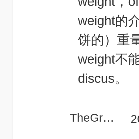
weight，o
weigh
饼的）重
weight
discus。
TheGreatTony
2