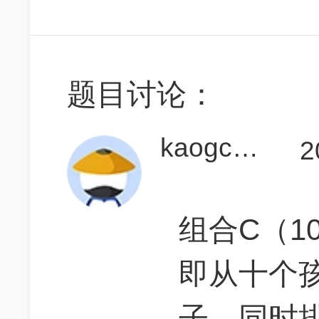
题目讨论：
kaogchenggong
2
组合C（10
即从十个
子，同时