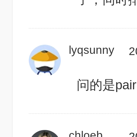
lyqsunny
2
问的是pair
chloebennet
2