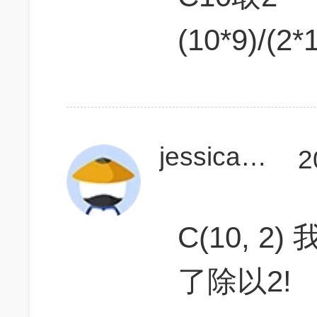
(10*9)/(2*
jessicayyt
2
C(10, 2
了除以2!