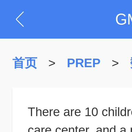
G
首页
>
PREP
>
There are 10 child
care center, and a p